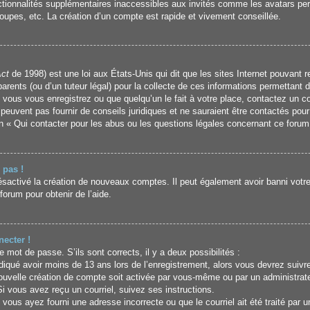
ctionnalités supplémentaires inaccessibles aux invités comme les avatars per
oupes, etc. La création d’un compte est rapide et vivement conseillée.
Act
de 1998) est une loi aux États-Unis qui dit que les sites Internet pouvant 
arents (ou d’un tuteur légal) pour la collecte de ces informations permettant 
 vous vous enregistrez ou que quelqu’un le fait à votre place, contactez un co
peuvent pas fournir de conseils juridiques et ne sauraient être contactés pour
n « Qui contacter pour les abus ou les questions légales concernant ce forum
 pas !
désactivé la création de nouveaux comptes. Il peut également avoir banni votre 
forum pour obtenir de l’aide.
ecter !
re mot de passe. S’ils sont corrects, il y a deux possibilités :
iqué avoir moins de 13 ans lors de l’enregistrement, alors vous devrez suivre 
uvelle création de compte soit activée par vous-même ou par un administrat
Si vous avez reçu un courriel, suivez ses instructions.
 vous ayez fourni une adresse incorrecte ou que le courriel ait été traité par u