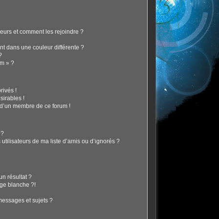
ateurs et comment les rejoindre ?
t dans une couleur différente ?
?
um » ?
ivés !
sirables !
f d’un membre de ce forum !
 ?
tilisateurs de ma liste d’amis ou d’ignorés ?
?
n résultat ?
ge blanche ?!
essages et sujets ?