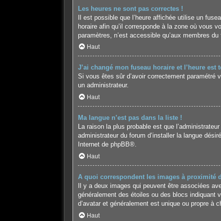
Les heures ne sont pas correctes !
Il est possible que l’heure affichée utilise un fu
horaire afin qu’il corresponde à la zone où vous v
paramètres, n’est accessible qu’aux membres du fo
Haut
J’ai changé mon fuseau horaire et l’heure est t
Si vous êtes sûr d’avoir correctement paramétré vot
un administrateur.
Haut
Ma langue n’est pas dans la liste !
La raison la plus probable est que l’administrateu
administrateur du forum d’installer la langue désir
Internet de
phpBB
®.
Haut
A quoi correspondent les images à proximité 
Il y a deux images qui peuvent être associées avec
généralement des étoiles ou des blocs indiquant 
d’avatar et généralement est unique ou propre à
Haut