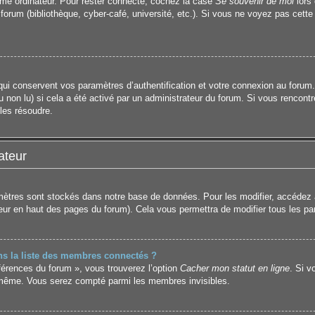
même ordinateur. Pour rester connecté, cochez la case
Se souvenir de moi
lors
 forum (bibliothèque, cyber-café, université, etc.). Si vous ne voyez pas cette
i conservent vos paramètres d’authentification et votre connexion au forum. I
u non lu) si cela a été activé par un administrateur du forum. Si vous renco
les résoudre.
ateur
ètres sont stockés dans notre base de données. Pour les modifier, accédez
ateur en haut des pages du forum). Cela vous permettra de modifier tous les p
 la liste des membres connectés ?
éférences du forum », vous trouverez l’option
Cacher mon statut en ligne
. Si v
-même. Vous serez compté parmi les membres invisibles.