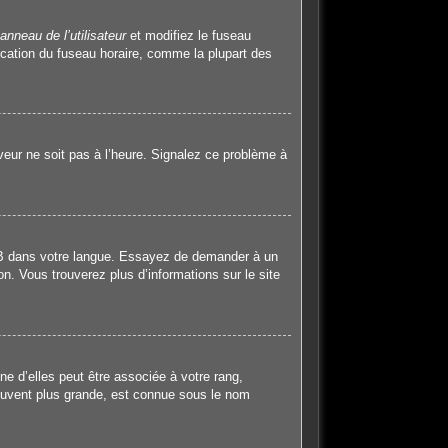
anneau de l’utilisateur
et modifiez le fuseau
ication du fuseau horaire, comme la plupart des
rveur ne soit pas à l’heure. Signalez ce problème à
hpBB dans votre langue. Essayez de demander à un
on. Vous trouverez plus d’informations sur le site
e d’elles peut être associée à votre rang,
ouvent plus grande, est connue sous le nom