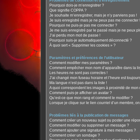
Problèmes de connexion et d’enregistrement
Pourquoi dois-je m’enregistrer ?
Que signifie COPPA ?
Je souhaite m’enregistrer, mais je n’y parviens pas !
Je suis enregistré mais je ne peux pas me connecter 
Pourquoi ne puis-je pas me connecter ?
Je me suis enregistré par le passé mais je ne peux p
J’ai perdu mon mot de passe !
Pourquoi suis-je automatiquement déconnecté ?
À quoi sert « Supprimer les cookies » ?
Paramètres et préférences de l’utilisateur
Comment modifier mes paramètres ?
Comment empêcher mon nom d’apparaître dans la li
Les heures ne sont pas correctes !
J’ai changé mon fuseau horaire et l’heure est toujours
Ma langue n’est pas dans la liste !
A quoi correspondent les images à proximité de mon n
Comment puis-je afficher un avatar ?
Qu’est-ce que mon rang et comment le modifier ?
Lorsque je clique sur le lien
courriel
d’un membre, on
Problèmes liés à la publication de messages
Comment créer un nouveau sujet ou poster une répo
Comment modifier ou supprimer un message ?
Comment ajouter une signature à mes messages ?
Comment créer un sondage ?