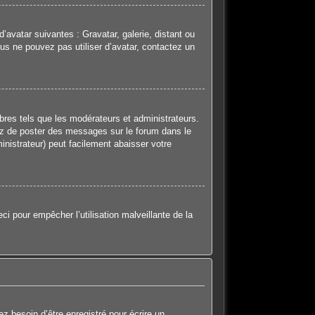
d’avatar suivantes : Gravatar, galerie, distant ou
ous ne pouvez pas utiliser d’avatar, contactez un
bres tels que les modérateurs et administrateurs.
itez de poster des messages sur le forum dans le
inistrateur) peut facilement abaisser votre
ci pour empêcher l’utilisation malveillante de la
z besoin d’être enregistré pour écrire un