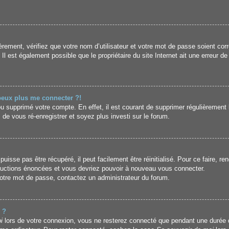
rement, vérifiez que votre nom d’utilisateur et votre mot de passe soient corr
l est également possible que le propriétaire du site Internet ait une erreur de 
 peux plus me connecter ?!
 ou supprimé votre compte. En effet, il est courant de supprimer régulièrement 
 de vous ré-enregistrer et soyez plus investi sur le forum.
isse pas être récupéré, il peut facilement être réinitialisé. Pour ce faire, r
tructions énoncées et vous devriez pouvoir à nouveau vous connecter.
 votre mot de passe, contactez un administrateur du forum.
 ?
i
lors de votre connexion, vous ne resterez connecté que pendant une durée