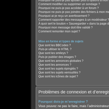
Pourquoi ne puis-je pas ajouter plus d’options à mo
Comment modifier ou supprimer un sondage ?
Pourquoi ne puis-je pas accéder à un forum ?
Pourquoi ne puis-je pas joindre des fichiers à mon 
Pourquoi ai-je reçu un avertissement ?
Comment rapporter des messages à un modérateur 
À quoi sert le bouton « Sauvegarder » dans la page 
Pourquoi mon message doit être validé ?
Comment remonter mon sujet ?
Mise en forme et types de sujets
Que sont les BBCodes ?
Puis-je utiliser le HTML ?
Que sont les smileys ?
Puis-je publier des images ?
Que sont les annonces globales ?
Que sont les annonces ?
Que sont les sujets épinglés ?
Que sont les sujets verrouillés ?
Que sont les icônes de sujet ?
Problèmes de connexion et d’enregi
Pourquoi dois-je m’enregistrer ?
Vous pouvez ne pas le faire, mais l’administrateur