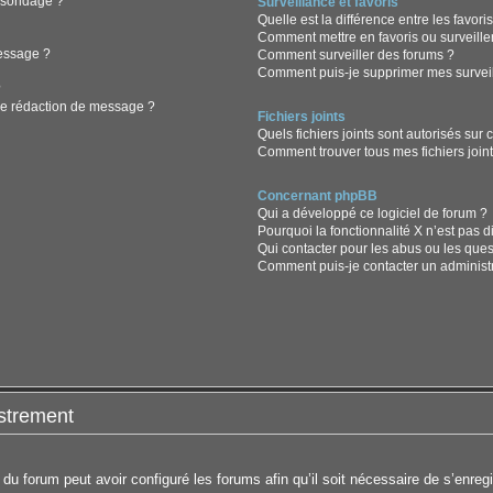
n sondage ?
Surveillance et favoris
Quelle est la différence entre les favoris
Comment mettre en favoris ou surveiller
message ?
Comment surveiller des forums ?
Comment puis-je supprimer mes surveil
?
de rédaction de message ?
Fichiers joints
Quels fichiers joints sont autorisés sur 
Comment trouver tous mes fichiers joint
Concernant phpBB
Qui a développé ce logiciel de forum ?
Pourquoi la fonctionnalité X n’est pas d
Qui contacter pour les abus ou les que
Comment puis-je contacter un administ
strement
 du forum peut avoir configuré les forums afin qu’il soit nécessaire de s’enreg