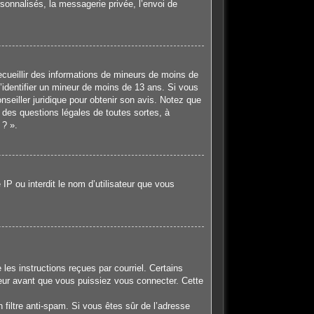
sonnalisés, la messagerie privée, l’envoi de
recueillir des informations de mineurs de moins de
d’identifier un mineur de moins de 13 ans. Si vous
nseiller juridique pour obtenir son avis. Notez que
 des questions légales de toutes sortes, à
 ? ».
IP ou interdit le nom d’utilisateur que vous
les instructions reçues par courriel. Certains
eur avant que vous puissiez vous connecter. Cette
n filtre anti-spam. Si vous êtes sûr de l’adresse