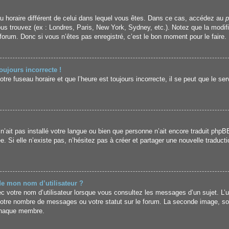
seau horaire différent de celui dans lequel vous êtes. Dans ce cas, accédez au
p
ous trouvez (ex : Londres, Paris, New York, Sydney, etc.). Notez que la modif
rum. Donc si vous n’êtes pas enregistré, c’est le bon moment pour le faire.
oujours incorrecte !
re fuseau horaire et que l’heure est toujours incorrecte, il se peut que le se
r n’ait pas installé votre langue ou bien que personne n’ait encore traduit p
ée. Si elle n’existe pas, n’hésitez pas à créer et partager une nouvelle traducti
de mon nom d’utilisateur ?
 votre nom d’utilisateur lorsque vous consultez les messages d’un sujet. L’un
votre nombre de messages ou votre statut sur le forum. La seconde image, s
 chaque membre.