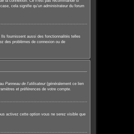
 de la connexion. Ce n’est pas recommandé si
 case, cela signifie qu’un administrateur du forum
ls fournissent aussi des fonctionnalités telles
ntrez des problèmes de connexion ou de
 au
Panneau de l’utilisateur
(généralement ce lien
aramètres et préférences de votre compte.
ous activez cette option vous ne serez visible que