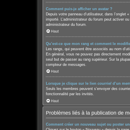
Comment puis-je afficher un avatar ?
Depuis votre panneau d’utilisateur, dans l’onglet «
importé. L’administrateur du forum peut activer ou
administrateur du forum.
Haut
Qu’est-ce que mon rang et comment le modifie
Les rangs, qui peuvent être associés au nom d’uti
En général, vous ne pouvez pas directement modifie
seul but de passer au rang supérieur. Sur la plupa
compteur de messages.
Haut
Lorsque je clique sur le lien
courriel
d’un memb
Seuls les membres peuvent s’envoyer des courriels v
fonctionnalité par les invités.
Haut
Problèmes liés à la publication de 
Comment créer un nouveau sujet ou poster un
Cliquez sur le bouton « Nouveau » depuis la page 