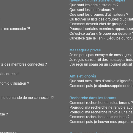
Niveaux d’utilisateurs et groupes
Que sont les administrateurs ?
Que sont les modérateurs ?
Que sont les groupes d’utilisateurs ?
!
Où trouver la liste des groupes d’utilis
Comment devenir chef de groupe ?
lus me connecter ?!
Pourquoi certains membres apparaissen
Qu’est-ce qu’un « Groupe par défaut » 
Qu’est-ce que le lien « L’équipe du for
Messagerie privée
Je ne peux pas envoyer de messages pr
Je reçois sans arrêt des messages indé
ste des membres connectés ?
J’ai reçu un spam ou un courriel abusi
 incorrecte !
Amis et ignorés
Que sont mes listes d’amis et d’ignorés
om d’utilisateur ?
Comment puis-je ajouter/supprimer des u
 me demande de me connecter !?
Recherche dans les forums
Comment rechercher dans les forums 
Pourquoi ma recherche ne renvoie aucu
Pourquoi ma recherche renvoie une pa
nse ?
Comment rechercher des membres ?
Comment puis-je trouver mes propres m