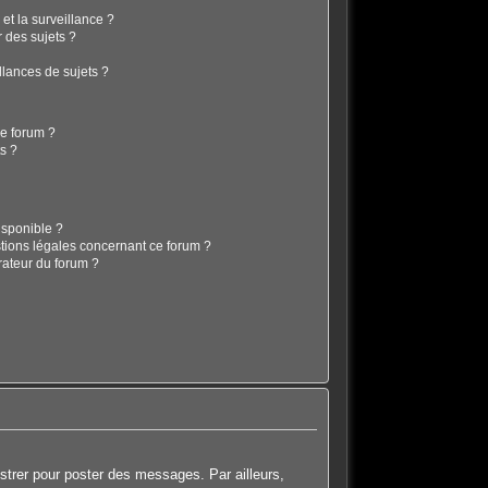
 et la surveillance ?
 des sujets ?
lances de sujets ?
ce forum ?
s ?
isponible ?
stions légales concernant ce forum ?
rateur du forum ?
istrer pour poster des messages. Par ailleurs,