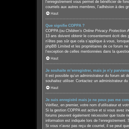
l’enregistrement vous permet de bénéficier de fon
courriels aux autres membres, l’adhésion à des gr
Haut
Que signifie COPPA ?
COPPA (ou
Children’s Online Privacy Protection 
13 ans doivent obtenir le consentement écrit des p
n’êtes pas sûr que cela s’applique à vous, lorsque
phpBB Limited et les propriétaires de ce forum ne 
l’exception de celles mentionnées dans la questio
Haut
Je souhaite m’enregistrer, mais je n’y parviens
Il est possible qu’un administrateur du forum ait 
souhaitez utiliser. Contactez un administrateur du 
Haut
Je suis enregistré mais je ne peux pas me conn
Vérifiez, en premier, votre nom d’utilisateur et vot
Si la gestion COPPA est active et si vous avez ind
forums peuvent également nécessiter que toute no
information est indiquée lors de l’enregistrement. 
Si vous n’avez pas reçu de courriel, il se peut que