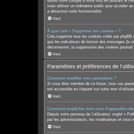
utilise votre compte à votre insu en utilisant le 
vous utilisez un ordinateur public pour accéder au
a désactivé cette fonctionnalité.
Haut
À quoi sert « Supprimer les cookies » ?
Cela supprime tous les cookies créés par phpBB qu
que les indicateurs de lecture des messages (lu o
déconnexion, la suppression des cookies pourrait 
Haut
Paramètres et préférences de l’utilis
Comment modifier mes paramètres ?
Si vous êtes membre de ce forum, tous vos param
est accessible en cliquant sur votre nom d’utilis
Haut
Comment empêcher mon nom d’apparaître dans
Depuis votre panneau de l’utilisateur, onglet « Pr
par les administrateurs, les modérateurs et vous
Haut