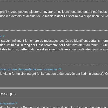
 profil » vous pouvez ajouter un avatar en utilisant l’une des quatre méthodes 
 non les avatars et décider de la manière dont ils sont mis à disposition. Si v
r ?
lisateur, indiquent le nombre de messages postés ou identifient certains mem
r l’intitulé d’un rang car il est paramétré par l’administrateur du forum. Év
rt des forums, cette pratique est rarement tolérée et un modérateur (ou un adm
re, on me demande de me connecter !?
ia le formulaire intégré (si la fonction a été activée par l’administrateur). Ce
messages
e réponse ?
d’un forum ou « Répondre » depuis la page d’un sujet. Il se peut que vous aye