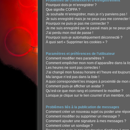
Problèmes de connexion et d’enregistrement
Pourquoi dois-je m’enregistrer ?
Que signifie COPPA ?
Je souhaite m’enregistrer, mais je n’y parviens pas !
Je suis enregistré mais je ne peux pas me connecter 
Pourquoi ne puis-je pas me connecter ?
Je me suis enregistré par le passé mais je ne peux p
J’ai perdu mon mot de passe !
Pourquoi suis-je automatiquement déconnecté ?
À quoi sert « Supprimer les cookies » ?
Paramètres et préférences de l’utilisateur
Comment modifier mes paramètres ?
Comment empêcher mon nom d’apparaître dans la li
Les heures ne sont pas correctes !
J’ai changé mon fuseau horaire et l’heure est toujours
Ma langue n’est pas dans la liste !
A quoi correspondent les images à proximité de mon n
Comment puis-je afficher un avatar ?
Qu’est-ce que mon rang et comment le modifier ?
Lorsque je clique sur le lien
courriel
d’un membre, on
Problèmes liés à la publication de messages
Comment créer un nouveau sujet ou poster une répo
Comment modifier ou supprimer un message ?
Comment ajouter une signature à mes messages ?
Comment créer un sondage ?