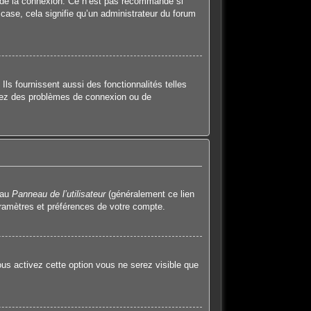
 de la connexion. Ce n’est pas recommandé si
 case, cela signifie qu’un administrateur du forum
ls fournissent aussi des fonctionnalités telles
ntrez des problèmes de connexion ou de
 au
Panneau de l’utilisateur
(généralement ce lien
aramètres et préférences de votre compte.
ous activez cette option vous ne serez visible que