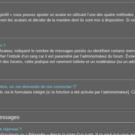
 profil » vous pouvez ajouter un avatar en utilisant l’une des quatre méthodes 
 non les avatars et décider de la manière dont ils sont mis à disposition. Si v
r ?
lisateur, indiquent le nombre de messages postés ou identifient certains mem
r l’intitulé d’un rang car il est paramétré par l’administrateur du forum. Év
rt des forums, cette pratique est rarement tolérée et un modérateur (ou un adm
re, on me demande de me connecter !?
ia le formulaire intégré (si la fonction a été activée par l’administrateur). Ce
messages
e réponse ?
d’un forum ou « Répondre » depuis la page d’un sujet. Il se peut que vous aye