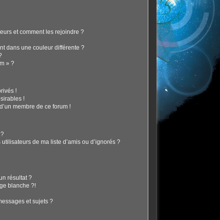
ateurs et comment les rejoindre ?
t dans une couleur différente ?
?
um » ?
ivés !
sirables !
f d’un membre de ce forum !
 ?
tilisateurs de ma liste d’amis ou d’ignorés ?
?
n résultat ?
ge blanche ?!
essages et sujets ?