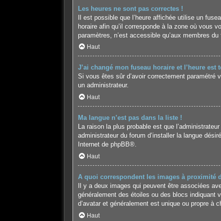
Les heures ne sont pas correctes !
Il est possible que l’heure affichée utilise un fu
horaire afin qu’il corresponde à la zone où vous v
paramètres, n’est accessible qu’aux membres du fo
Haut
J’ai changé mon fuseau horaire et l’heure est t
Si vous êtes sûr d’avoir correctement paramétré vot
un administrateur.
Haut
Ma langue n’est pas dans la liste !
La raison la plus probable est que l’administrateu
administrateur du forum d’installer la langue désir
Internet de
phpBB
®.
Haut
A quoi correspondent les images à proximité 
Il y a deux images qui peuvent être associées avec
généralement des étoiles ou des blocs indiquant 
d’avatar et généralement est unique ou propre à
Haut