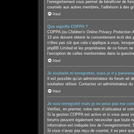
l’enregistrement vous permet de bénéficier de fon
courriels aux autres membres, l’adhésion à des gr
Haut
Que signifie COPPA ?
COPPA (ou
Children’s Online Privacy Protection 
13 ans doivent obtenir le consentement écrit des p
n’êtes pas sûr que cela s’applique à vous, lorsque
phpBB Limited et les propriétaires de ce forum ne 
l’exception de celles mentionnées dans la questio
Haut
Je souhaite m’enregistrer, mais je n’y parviens
Il est possible qu’un administrateur du forum ait 
souhaitez utiliser. Contactez un administrateur du 
Haut
Je suis enregistré mais je ne peux pas me conn
Vérifiez, en premier, votre nom d’utilisateur et vot
Si la gestion COPPA est active et si vous avez ind
forums peuvent également nécessiter que toute no
information est indiquée lors de l’enregistrement. 
Si vous n’avez pas reçu de courriel, il se peut que