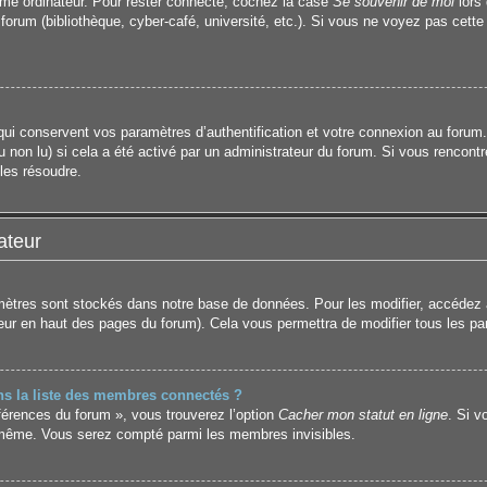
même ordinateur. Pour rester connecté, cochez la case
Se souvenir de moi
lors
 forum (bibliothèque, cyber-café, université, etc.). Si vous ne voyez pas cette
i conservent vos paramètres d’authentification et votre connexion au forum. I
u non lu) si cela a été activé par un administrateur du forum. Si vous renco
les résoudre.
ateur
ètres sont stockés dans notre base de données. Pour les modifier, accédez
ateur en haut des pages du forum). Cela vous permettra de modifier tous les p
 la liste des membres connectés ?
éférences du forum », vous trouverez l’option
Cacher mon statut en ligne
. Si v
-même. Vous serez compté parmi les membres invisibles.