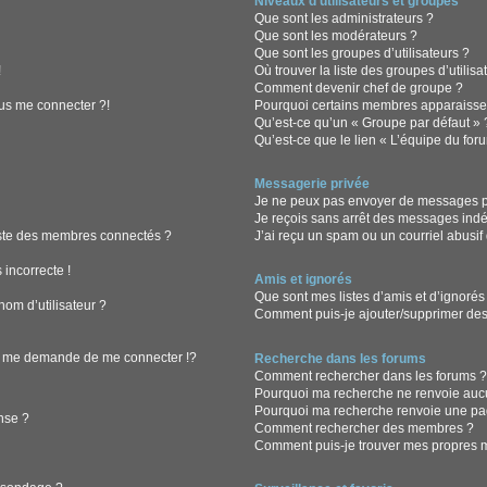
Niveaux d’utilisateurs et groupes
Que sont les administrateurs ?
Que sont les modérateurs ?
Que sont les groupes d’utilisateurs ?
!
Où trouver la liste des groupes d’utilis
Comment devenir chef de groupe ?
lus me connecter ?!
Pourquoi certains membres apparaissen
Qu’est-ce qu’un « Groupe par défaut » 
Qu’est-ce que le lien « L’équipe du for
Messagerie privée
Je ne peux pas envoyer de messages pr
Je reçois sans arrêt des messages indé
ste des membres connectés ?
J’ai reçu un spam ou un courriel abusi
 incorrecte !
Amis et ignorés
Que sont mes listes d’amis et d’ignorés
om d’utilisateur ?
Comment puis-je ajouter/supprimer des u
 me demande de me connecter !?
Recherche dans les forums
Comment rechercher dans les forums 
Pourquoi ma recherche ne renvoie aucu
Pourquoi ma recherche renvoie une pa
nse ?
Comment rechercher des membres ?
Comment puis-je trouver mes propres m