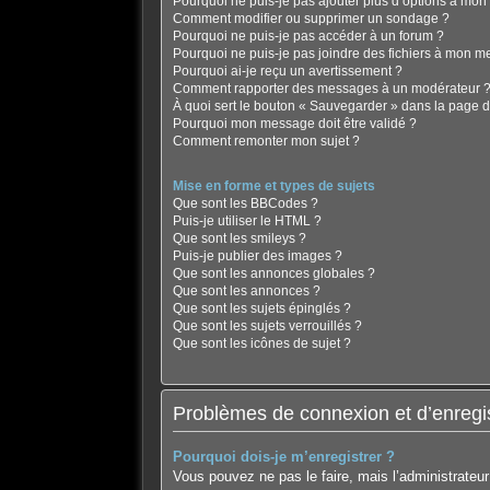
Pourquoi ne puis-je pas ajouter plus d’options à mo
Comment modifier ou supprimer un sondage ?
Pourquoi ne puis-je pas accéder à un forum ?
Pourquoi ne puis-je pas joindre des fichiers à mon 
Pourquoi ai-je reçu un avertissement ?
Comment rapporter des messages à un modérateur 
À quoi sert le bouton « Sauvegarder » dans la page 
Pourquoi mon message doit être validé ?
Comment remonter mon sujet ?
Mise en forme et types de sujets
Que sont les BBCodes ?
Puis-je utiliser le HTML ?
Que sont les smileys ?
Puis-je publier des images ?
Que sont les annonces globales ?
Que sont les annonces ?
Que sont les sujets épinglés ?
Que sont les sujets verrouillés ?
Que sont les icônes de sujet ?
Problèmes de connexion et d’enregi
Pourquoi dois-je m’enregistrer ?
Vous pouvez ne pas le faire, mais l’administrateur