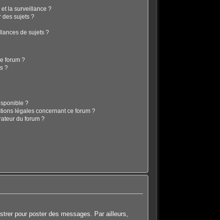
 et la surveillance ?
 des sujets ?
lances de sujets ?
ce forum ?
s ?
isponible ?
stions légales concernant ce forum ?
rateur du forum ?
istrer pour poster des messages. Par ailleurs,