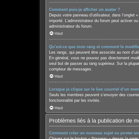
Comment puis-je afficher un avatar ?
Depuis votre panneau d’utilisateur, dans l’onglet «
importé. L’administrateur du forum peut activer ou
administrateur du forum.
Haut
Qu’est-ce que mon rang et comment le modifie
Les rangs, qui peuvent être associés au nom d’uti
En général, vous ne pouvez pas directement modifie
seul but de passer au rang supérieur. Sur la plupa
compteur de messages.
Haut
Lorsque je clique sur le lien
courriel
d’un memb
Seuls les membres peuvent s’envoyer des courriels v
fonctionnalité par les invités.
Haut
Problèmes liés à la publication de 
Comment créer un nouveau sujet ou poster un
Cliquez sur le bouton « Nouveau » depuis la page 