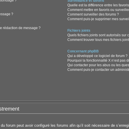
n sondage ?
Surveillance et favoris
Quelle est la différence entre les favoris
Comment mettre en favoris ou surveiller
message ?
Comment surveiller des forums ?
Comment puis-je supprimer mes surveil
?
de rédaction de message ?
Fichiers joints
Quels fichiers joints sont autorisés sur 
Comment trouver tous mes fichiers joint
Concernant phpBB
Qui a développé ce logiciel de forum ?
Pourquoi la fonctionnalité X n’est pas d
Qui contacter pour les abus ou les que
Comment puis-je contacter un administ
strement
 du forum peut avoir configuré les forums afin qu’il soit nécessaire de s’enreg