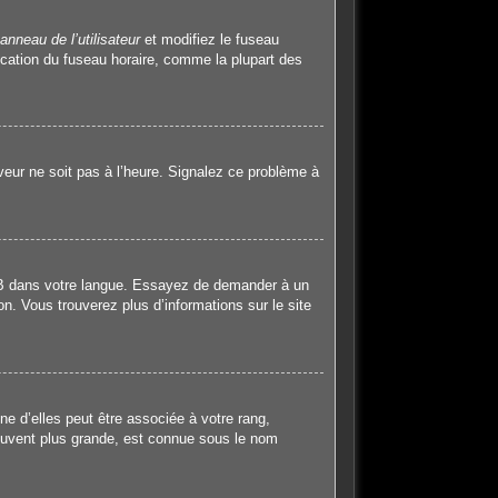
anneau de l’utilisateur
et modifiez le fuseau
ication du fuseau horaire, comme la plupart des
rveur ne soit pas à l’heure. Signalez ce problème à
hpBB dans votre langue. Essayez de demander à un
on. Vous trouverez plus d’informations sur le site
e d’elles peut être associée à votre rang,
ouvent plus grande, est connue sous le nom