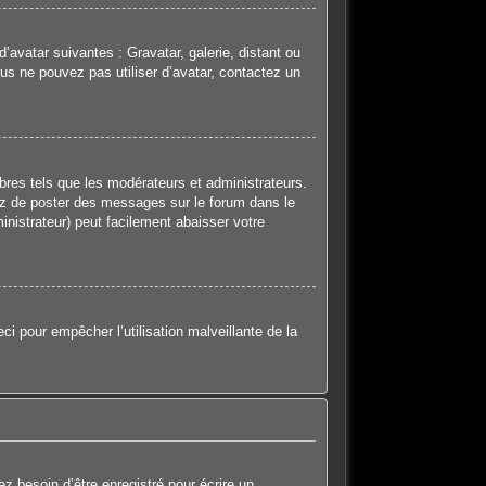
d’avatar suivantes : Gravatar, galerie, distant ou
ous ne pouvez pas utiliser d’avatar, contactez un
bres tels que les modérateurs et administrateurs.
itez de poster des messages sur le forum dans le
inistrateur) peut facilement abaisser votre
ci pour empêcher l’utilisation malveillante de la
z besoin d’être enregistré pour écrire un