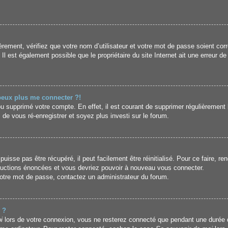
rement, vérifiez que votre nom d’utilisateur et votre mot de passe soient corr
l est également possible que le propriétaire du site Internet ait une erreur de 
 peux plus me connecter ?!
 ou supprimé votre compte. En effet, il est courant de supprimer régulièrement 
 de vous ré-enregistrer et soyez plus investi sur le forum.
isse pas être récupéré, il peut facilement être réinitialisé. Pour ce faire, r
tructions énoncées et vous devriez pouvoir à nouveau vous connecter.
 votre mot de passe, contactez un administrateur du forum.
 ?
i
lors de votre connexion, vous ne resterez connecté que pendant une durée