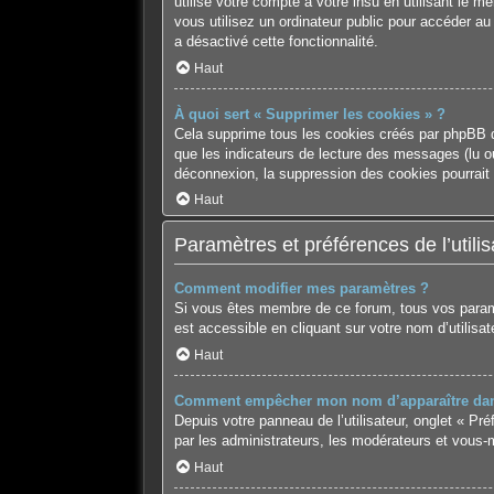
utilise votre compte à votre insu en utilisant le 
vous utilisez un ordinateur public pour accéder au
a désactivé cette fonctionnalité.
Haut
À quoi sert « Supprimer les cookies » ?
Cela supprime tous les cookies créés par phpBB qu
que les indicateurs de lecture des messages (lu o
déconnexion, la suppression des cookies pourrait 
Haut
Paramètres et préférences de l’utilis
Comment modifier mes paramètres ?
Si vous êtes membre de ce forum, tous vos param
est accessible en cliquant sur votre nom d’utilis
Haut
Comment empêcher mon nom d’apparaître dans
Depuis votre panneau de l’utilisateur, onglet « Pr
par les administrateurs, les modérateurs et vous
Haut