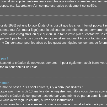
ctionnalités supplémentaires inaccessibles aux invités comme les avatars per
oupes, etc. La création d’un compte est rapide et vivement conseillée.
Act
de 1998) est une loi aux États-Unis qui dit que les sites Internet pouvant 
arents (ou d’un tuteur légal) pour la collecte de ces informations permettant 
 vous vous enregistrez ou que quelqu’un le fait à votre place, contactez un co
peuvent pas fournir de conseils juridiques et ne sauraient être contactés pour
n « Qui contacter pour les abus ou les questions légales concernant ce forum
 pas !
désactivé la création de nouveaux comptes. Il peut également avoir banni votre 
forum pour obtenir de l’aide.
ecter !
re mot de passe. S’ils sont corrects, il y a deux possibilités :
iqué avoir moins de 13 ans lors de l’enregistrement, alors vous devrez suivre 
uvelle création de compte soit activée par vous-même ou par un administrat
Si vous avez reçu un courriel, suivez ses instructions.
 vous ayez fourni une adresse incorrecte ou que le courriel ait été traité par u