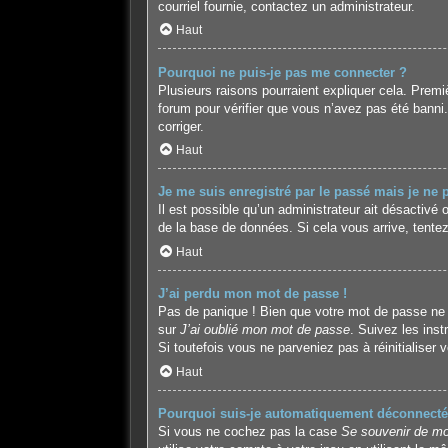
courriel fournie, contactez un administrateur.
Haut
Pourquoi ne puis-je pas me connecter ?
Plusieurs raisons pourraient expliquer cela. Premiè
forum pour vérifier que vous n’avez pas été banni. I
corriger.
Haut
Je me suis enregistré par le passé mais je ne
Il est possible qu’un administrateur ait désactivé
de la base de données. Si cela vous arrive, tentez
Haut
J’ai perdu mon mot de passe !
Pas de panique ! Bien que votre mot de passe ne pu
sur
J’ai oublié mon mot de passe
. Suivez les ins
Si toutefois vous ne parveniez pas à réinitialiser
Haut
Pourquoi suis-je automatiquement déconnecté
Si vous ne cochez pas la case
Se souvenir de mo