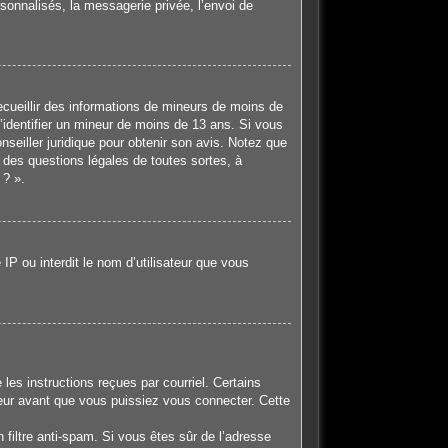
sonnalisés, la messagerie privée, l’envoi de
recueillir des informations de mineurs de moins de
d’identifier un mineur de moins de 13 ans. Si vous
nseiller juridique pour obtenir son avis. Notez que
 des questions légales de toutes sortes, à
 ? ».
IP ou interdit le nom d’utilisateur que vous
les instructions reçues par courriel. Certains
eur avant que vous puissiez vous connecter. Cette
n filtre anti-spam. Si vous êtes sûr de l’adresse