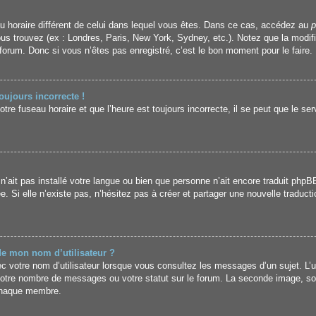
seau horaire différent de celui dans lequel vous êtes. Dans ce cas, accédez au
p
ous trouvez (ex : Londres, Paris, New York, Sydney, etc.). Notez que la modif
rum. Donc si vous n’êtes pas enregistré, c’est le bon moment pour le faire.
oujours incorrecte !
re fuseau horaire et que l’heure est toujours incorrecte, il se peut que le se
r n’ait pas installé votre langue ou bien que personne n’ait encore traduit p
ée. Si elle n’existe pas, n’hésitez pas à créer et partager une nouvelle traducti
de mon nom d’utilisateur ?
 votre nom d’utilisateur lorsque vous consultez les messages d’un sujet. L’un
votre nombre de messages ou votre statut sur le forum. La seconde image, s
 chaque membre.