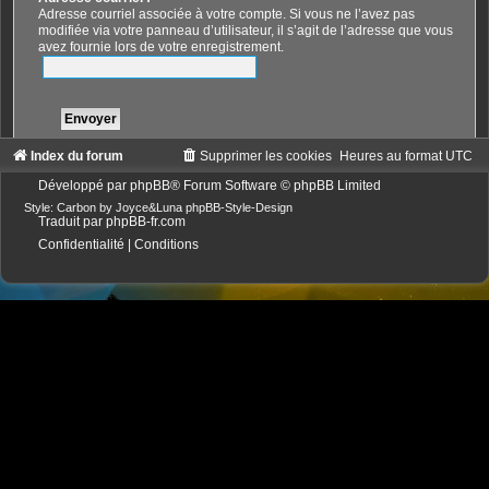
Adresse courriel associée à votre compte. Si vous ne l’avez pas
modifiée via votre panneau d’utilisateur, il s’agit de l’adresse que vous
avez fournie lors de votre enregistrement.
Index du forum
Supprimer les cookies
Heures au format
UTC
Développé par
phpBB
® Forum Software © phpBB Limited
Style: Carbon by Joyce&Luna
phpBB-Style-Design
Traduit par
phpBB-fr.com
Confidentialité
|
Conditions