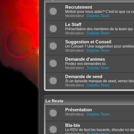
Recrutement
Motivé pour nous aider? C'est ici que ca c
Modérateur :
Daijobu Team
Le Staff
Présentation des membres de la team qui
Modérateur :
Daijobu Team
Suggestion et Conseil
Un Conseil ? Une suggestion pour amélior
Modérateur :
Daijobu Team
Demande d'animes
Postez vos demandes ici.
Modérateur :
Daijobu Team
Demande de seed
Si un épisode manque de seed, venez fair
Modérateur :
Daijobu Team
Le Reste
Présentation
Modérateur :
Daijobu Team
Bla-bla
Le RDV de tout les bavards, discuter ici de