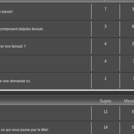
7
3
e passe!
3
8
 composent daijobu fansub.
4
2
er nos fansub ?
4
1
e une demande ici.
Sujets
Mess
11
5
14
5
 ce qui vous passe par la tête!