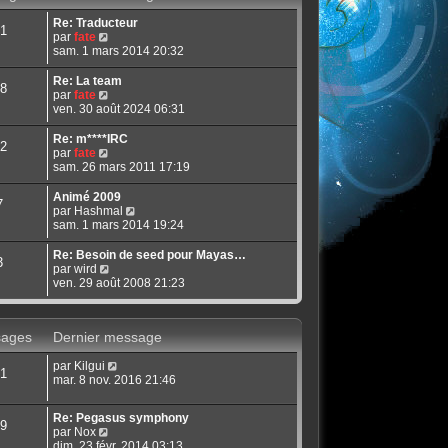
Re: Traducteur
1
V
par
fate
o
sam. 1 mars 2014 20:32
i
r
Re: La team
8
l
V
par
fate
e
o
ven. 30 août 2024 06:31
d
i
e
r
Re: m****IRC
2
r
l
V
par
fate
n
e
o
sam. 26 mars 2011 17:19
i
d
i
e
e
r
Animé 2009
7
r
r
l
V
par
Hashmal
m
n
e
o
sam. 1 mars 2014 19:24
e
i
d
i
s
e
e
r
Re: Besoin de seed pour Mayas…
s
3
r
r
l
V
par
wird
a
m
n
e
o
ven. 29 août 2008 21:23
g
e
i
d
i
e
s
e
e
r
s
r
r
l
a
m
ages
Dernier message
n
e
g
e
i
d
e
s
e
V
par
Kilgui
e
1
s
r
o
mar. 8 nov. 2016 21:46
r
a
m
i
n
g
e
r
i
Re: Pegasus symphony
e
s
l
e
9
V
par
Nox
s
e
r
o
dim. 23 févr. 2014 03:13