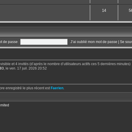
14
5
t de passe :
J’ai oublié mon mot de passe
|
Se sou
invisible et 4 invités (d’après le nombre d’utilisateurs actifs ces 5 dernières minutes)
93
, le ven. 17 juil. 2026 20:52
 enregistré le plus récent est
Faerien
.
imited