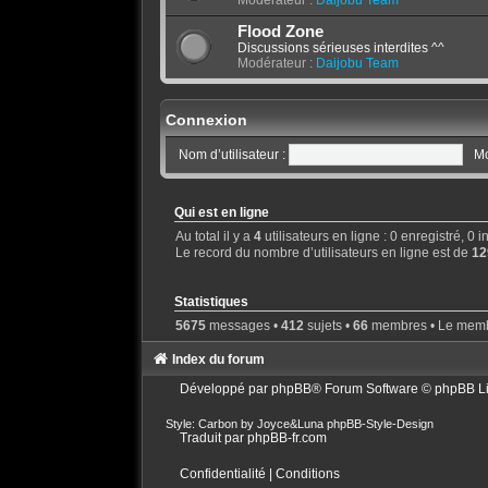
Modérateur :
Daijobu Team
Flood Zone
Discussions sérieuses interdites ^^
Modérateur :
Daijobu Team
Connexion
Nom d’utilisateur :
Mo
Qui est en ligne
Au total il y a
4
utilisateurs en ligne : 0 enregistré, 0 
Le record du nombre d’utilisateurs en ligne est de
12
Statistiques
5675
messages •
412
sujets •
66
membres • Le membre
Index du forum
Développé par
phpBB
® Forum Software © phpBB L
Style: Carbon by Joyce&Luna
phpBB-Style-Design
Traduit par
phpBB-fr.com
Confidentialité
|
Conditions