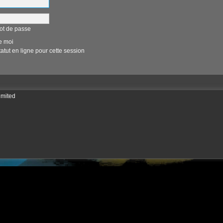
ot de passe
e moi
tut en ligne pour cette session
imited