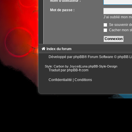
Nom d’utilisateur :
Mot de passe :
J’ai oublié mon m
Se souvenir d
Cacher mon sta
Index du forum
Développé par
phpBB
® Forum Software © phpBB L
Style: Carbon by Joyce&Luna
phpBB-Style-Design
Traduit par
phpBB-fr.com
Confidentialité
|
Conditions