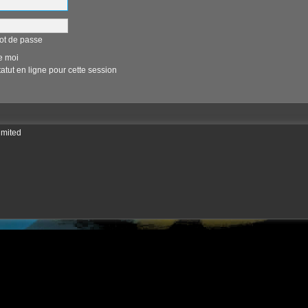
ot de passe
e moi
tut en ligne pour cette session
imited