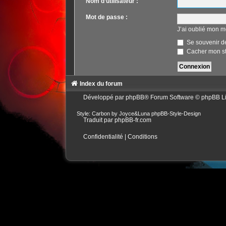
Nom d’utilisateur :
Mot de passe :
J’ai oublié mon m
Se souvenir d
Cacher mon sta
Index du forum
Développé par
phpBB
® Forum Software © phpBB L
Style: Carbon by Joyce&Luna
phpBB-Style-Design
Traduit par
phpBB-fr.com
Confidentialité
|
Conditions