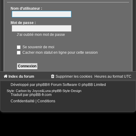
Nom d’utilisateur :
Mot de passe :
J’ai oublié mon mot de passe
Se souvenir de moi
Cacher mon statut en ligne pour cette session
Index du forum
Supprimer les cookies
Heures au format
UTC
Développé par
phpBB
® Forum Software © phpBB Limited
Style: Carbon by Joyce&Luna
phpBB-Style-Design
Traduit par
phpBB-fr.com
Confidentialité
|
Conditions