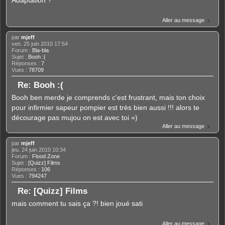
Aller au message
par
mjeff
ven. 25 juin 2010 17:54
Forum :
Bla-bla
Sujet :
Booh :(
Réponses :
7
Vues :
78709
Re: Booh :(
Booh ben merde je comprends c'est frustrant, mais ton choix
pour infirmier sapeur pompier est très bien aussi !!! alors te
décourage pas mujou on est avec toi =)
Aller au message
par
mjeff
jeu. 24 juin 2010 10:34
Forum :
Flood Zone
Sujet :
[Quizz] Films
Réponses :
106
Vues :
794247
Re: [Quizz] Films
mais comment tu sais ça ?! bien joué sati
Aller au message