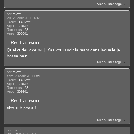
Aller au message
par
mjeff
jeu. 25 août 2011 16:43
Forum :
Le Staff
Sujet :
La team
Réponses :
23
Vues :
306601
Re: La team
Quel curieux ce ryuji, t'as voulu voir la team dans laquelle je
bosse hein
Aller au message
par
mjeff
sam. 20 août 2011 08:13
Forum :
Le Staff
Sujet :
La team
Réponses :
23
Vues :
306601
Re: La team
slowsub powa !
Aller au message
par
mjeff
jeu. 5 mai 2011 22:00