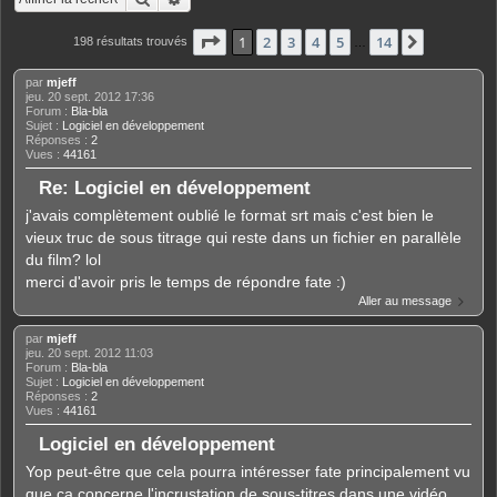
Page
1
sur
14
1
2
3
4
5
14
Suivante
198 résultats trouvés
…
par
mjeff
jeu. 20 sept. 2012 17:36
Forum :
Bla-bla
Sujet :
Logiciel en développement
Réponses :
2
Vues :
44161
Re: Logiciel en développement
j'avais complètement oublié le format srt mais c'est bien le
vieux truc de sous titrage qui reste dans un fichier en parallèle
du film? lol
merci d'avoir pris le temps de répondre fate :)
Aller au message
par
mjeff
jeu. 20 sept. 2012 11:03
Forum :
Bla-bla
Sujet :
Logiciel en développement
Réponses :
2
Vues :
44161
Logiciel en développement
Yop peut-être que cela pourra intéresser fate principalement vu
que ça concerne l'incrustation de sous-titres dans une vidéo.