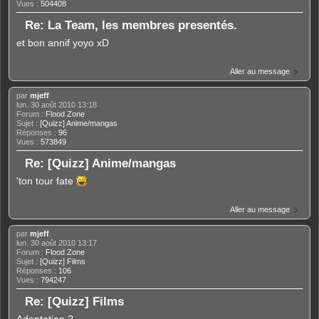
Vues :
504408
Re: La Team, les membres presentés.
et bon annif yoyo xD
Aller au message
par
mjeff
lun. 30 août 2010 13:18
Forum :
Flood Zone
Sujet :
[Quizz] Anime/mangas
Réponses :
96
Vues :
573849
Re: [Quizz] Anime/mangas
'ton tour fate
Aller au message
par
mjeff
lun. 30 août 2010 13:17
Forum :
Flood Zone
Sujet :
[Quizz] Films
Réponses :
106
Vues :
794247
Re: [Quizz] Films
Adaptation ?