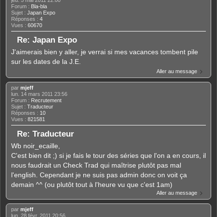
Forum :
Bla-bla
Sujet :
Japan Expo
Réponses :
4
Vues :
60670
Re: Japan Expo
J'aimerais bien y aller, je verrai si mes vacances tombent pile
sur les dates de la J.E.
Aller au message
par
mjeff
lun. 14 mars 2011 23:56
Forum :
Recrutement
Sujet :
Traducteur
Réponses :
10
Vues :
821581
Re: Traducteur
Wb noir_ecaille,
C'est bien dit ;) si je fais le tour des séries que l'on a en cours, il
nous faudrait un Check Trad qui maîtrise plutôt pas mal
l'english. Cependant je ne suis pas admin donc on voit ça
demain ^^ (ou plutôt tout à l'heure vu que c'est 1am)
Aller au message
par
mjeff
lun. 28 févr. 2011 20:56