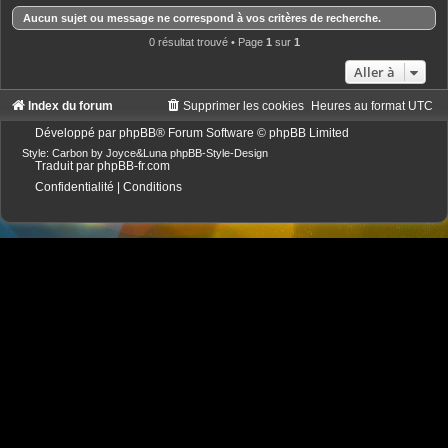
Aucun sujet ou message ne correspond à vos critères de recherche.
0 résultat trouvé • Page
1
sur
1
Aller à
Index du forum
Supprimer les cookies
Heures au format
UTC
Développé par
phpBB
® Forum Software © phpBB Limited
Style: Carbon by Joyce&Luna
phpBB-Style-Design
Traduit par
phpBB-fr.com
Confidentialité
|
Conditions