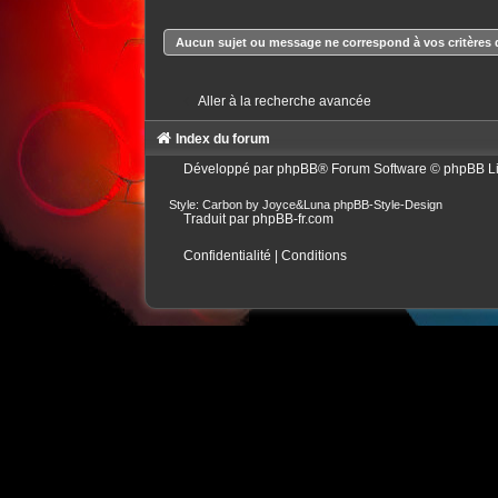
Aucun sujet ou message ne correspond à vos critères 
Aller à la recherche avancée
Index du forum
Développé par
phpBB
® Forum Software © phpBB L
Style: Carbon by Joyce&Luna
phpBB-Style-Design
Traduit par
phpBB-fr.com
Confidentialité
|
Conditions