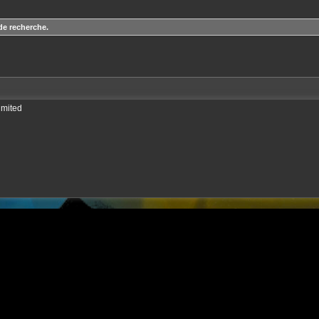
de recherche.
imited