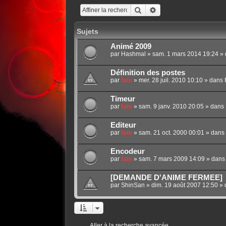
Rechercher
Recherche avancée
Sujets
Animé 2009
par
Hashmal
»
sam. 1 mars 2014 19:24
» 
Définition des postes
par
fate
»
mer. 28 juil. 2010 10:10
» dans
Timeur
par
fate
»
sam. 9 janv. 2010 20:05
» dans
Editeur
par
fate
»
sam. 21 oct. 2000 00:01
» dans
Encodeur
par
fate
»
sam. 7 mars 2009 14:09
» dan
[DEMANDE D'ANIME FERMEE]
par
ShinSan
»
dim. 19 août 2007 12:50
» 
Aller à la recherche avancée