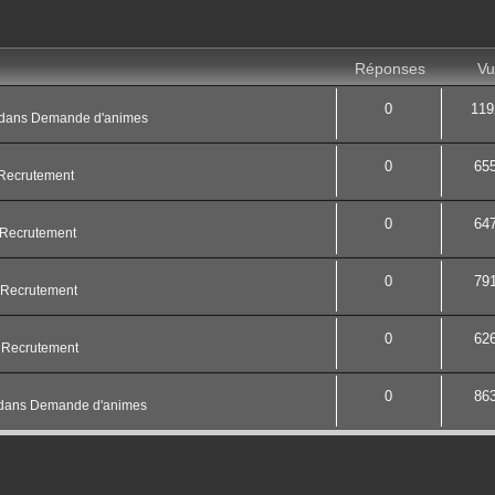
Réponses
Vu
0
119
dans
Demande d'animes
0
65
Recrutement
0
64
Recrutement
0
79
Recrutement
0
62
s
Recrutement
0
86
dans
Demande d'animes