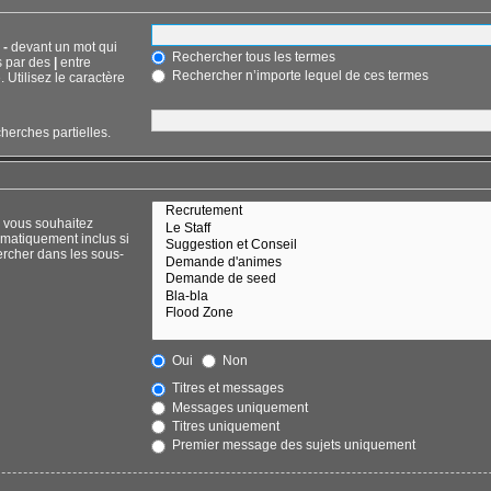
n
-
devant un mot qui
Rechercher tous les termes
s par des
|
entre
Rechercher n’importe lequel de ces termes
 Utilisez le caractère
herches partielles.
) vous souhaitez
omatiquement inclus si
ercher dans les sous-
Oui
Non
Titres et messages
Messages uniquement
Titres uniquement
Premier message des sujets uniquement