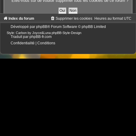
Êtes-vous sûr de vouloir supprimer tous les cookies de ce forum ?
Index du forum
Supprimer les cookies
Heures au format
UTC
Développé par
phpBB
® Forum Software © phpBB Limited
Style: Carbon by Joyce&Luna
phpBB-Style-Design
Traduit par
phpBB-fr.com
Confidentialité
|
Conditions