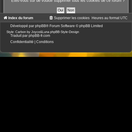
Êtes-vous sûr de vouloir supprimer tous les cookies de ce forum ?
Index du forum
Supprimer les cookies
Heures au format
UTC
Développé par
phpBB
® Forum Software © phpBB Limited
Style: Carbon by Joyce&Luna
phpBB-Style-Design
Traduit par
phpBB-fr.com
Confidentialité
|
Conditions