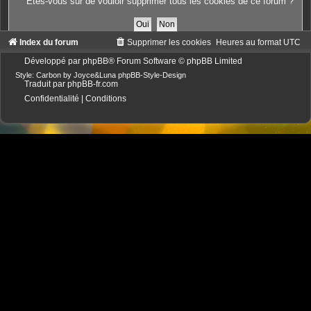
Êtes-vous sûr de vouloir supprimer tous les cookies de ce forum ?
Index du forum
Supprimer les cookies
Heures au format
UTC
Développé par
phpBB
® Forum Software © phpBB Limited
Style: Carbon by Joyce&Luna
phpBB-Style-Design
Traduit par
phpBB-fr.com
Confidentialité
|
Conditions