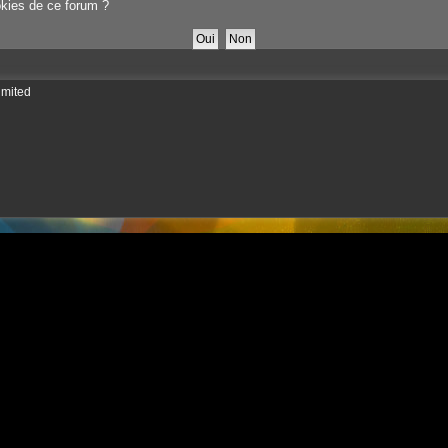
okies de ce forum ?
imited