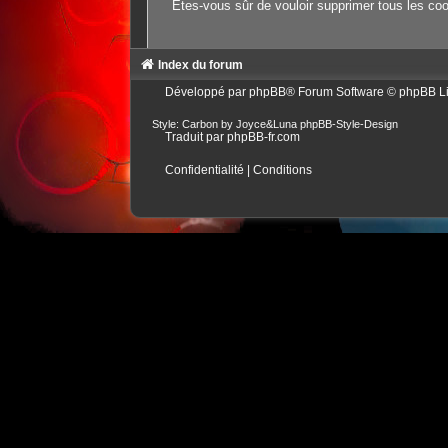
Êtes-vous sûr de vouloir supprimer tous les co
Index du forum
Développé par
phpBB
® Forum Software © phpBB L
Style: Carbon by Joyce&Luna
phpBB-Style-Design
Traduit par
phpBB-fr.com
Confidentialité
|
Conditions