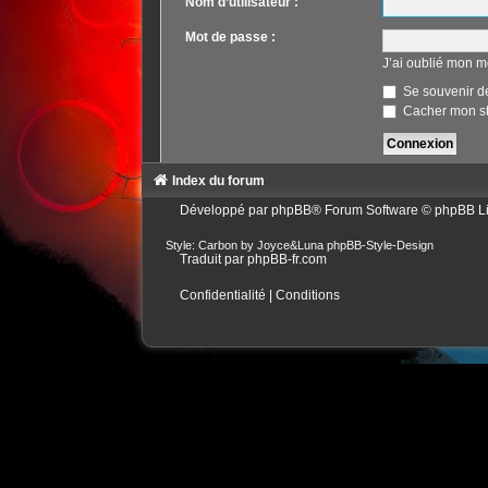
Nom d’utilisateur :
Mot de passe :
J’ai oublié mon m
Se souvenir d
Cacher mon sta
Index du forum
Développé par
phpBB
® Forum Software © phpBB L
Style: Carbon by Joyce&Luna
phpBB-Style-Design
Traduit par
phpBB-fr.com
Confidentialité
|
Conditions