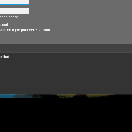
ot de passe
e moi
tut en ligne pour cette session
imited