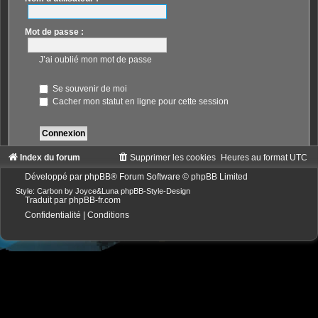
Mot de passe :
J’ai oublié mon mot de passe
Se souvenir de moi
Cacher mon statut en ligne pour cette session
Index du forum
Supprimer les cookies
Heures au format
UTC
Développé par
phpBB
® Forum Software © phpBB Limited
Style: Carbon by Joyce&Luna
phpBB-Style-Design
Traduit par
phpBB-fr.com
Confidentialité
|
Conditions