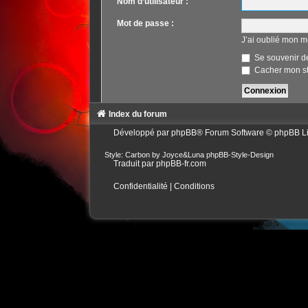
Nom d’utilisateur :
Mot de passe :
J’ai oublié mon m
Se souvenir d
Cacher mon sta
Index du forum
Développé par
phpBB
® Forum Software © phpBB L
Style: Carbon by Joyce&Luna
phpBB-Style-Design
Traduit par
phpBB-fr.com
Confidentialité
|
Conditions