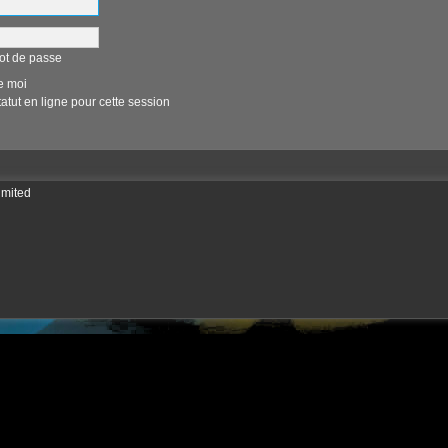
ot de passe
e moi
tut en ligne pour cette session
imited