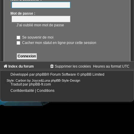
Mot de passe :
J’ai oublié mon mot de passe
Se souvenir de moi
Cacher mon statut en ligne pour cette session
Index du forum
Supprimer les cookies
Heures au format
UTC
Développé par
phpBB
® Forum Software © phpBB Limited
Style: Carbon by Joyce&Luna
phpBB-Style-Design
Traduit par
phpBB-fr.com
Confidentialité
|
Conditions