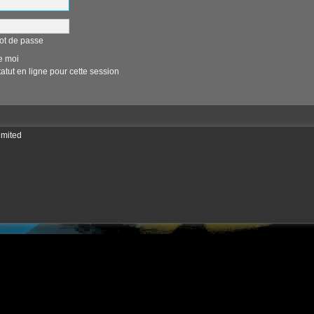
ot de passe
e moi
tut en ligne pour cette session
imited