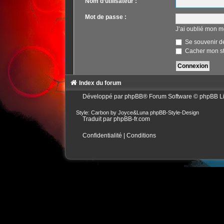
Nom d’utilisateur :
Mot de passe :
J’ai oublié mon m
Se souvenir d
Cacher mon sta
Index du forum
Développé par
phpBB
® Forum Software © phpBB L
Style: Carbon by Joyce&Luna
phpBB-Style-Design
Traduit par
phpBB-fr.com
Confidentialité
|
Conditions