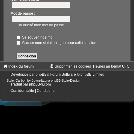
Mot de passe :
J’ai oublié mon mot de passe
Se souvenir de moi
Cacher mon statut en ligne pour cette session
Index du forum
Supprimer les cookies
Heures au format
UTC
Développé par
phpBB
® Forum Software © phpBB Limited
Style: Carbon by Joyce&Luna
phpBB-Style-Design
Traduit par
phpBB-fr.com
Confidentialité
|
Conditions