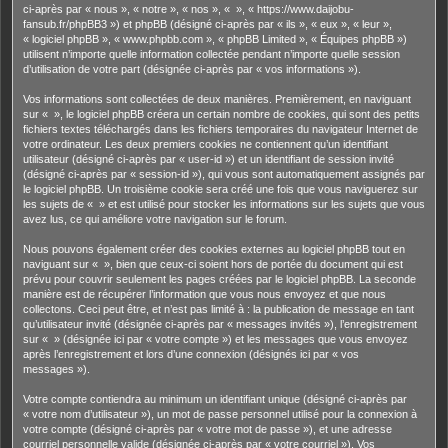
ci-après par « nous », « notre », « nos », « », « https://www.daijobu-
fansub.fr/phpBB3 ») et phpBB (désigné ci-après par « ils », « eux », « leur »,
« logiciel phpBB », « www.phpbb.com », « phpBB Limited », « Équipes phpBB »)
utilisent n’importe quelle information collectée pendant n’importe quelle session
d’utilisation de votre part (désignée ci-après par « vos informations »).
Vos informations sont collectées de deux manières. Premièrement, en naviguant
sur « », le logiciel phpBB créera un certain nombre de cookies, qui sont des petits
fichiers textes téléchargés dans les fichiers temporaires du navigateur Internet de
votre ordinateur. Les deux premiers cookies ne contiennent qu’un identifiant
utilisateur (désigné ci-après par « user-id ») et un identifiant de session invité
(désigné ci-après par « session-id »), qui vous sont automatiquement assignés par
le logiciel phpBB. Un troisième cookie sera créé une fois que vous naviguerez sur
les sujets de « » et est utilisé pour stocker les informations sur les sujets que vous
avez lus, ce qui améliore votre navigation sur le forum.
Nous pouvons également créer des cookies externes au logiciel phpBB tout en
naviguant sur « », bien que ceux-ci soient hors de portée du document qui est
prévu pour couvrir seulement les pages créées par le logiciel phpBB. La seconde
manière est de récupérer l’information que vous nous envoyez et que nous
collectons. Ceci peut être, et n’est pas limité à : la publication de message en tant
qu’utilisateur invité (désignée ci-après par « messages invités »), l’enregistrement
sur « » (désignée ici par « votre compte ») et les messages que vous envoyez
après l’enregistrement et lors d’une connexion (désignés ici par « vos
messages »).
Votre compte contiendra au minimum un identifiant unique (désigné ci-après par
« votre nom d’utilisateur »), un mot de passe personnel utilisé pour la connexion à
votre compte (désigné ci-après par « votre mot de passe »), et une adresse
courriel personnelle valide (désignée ci-après par « votre courriel »). Vos