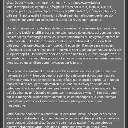
ci-après par « nous », « notre », « nos », « », « https://www.daijobu-
fansub.fr/phpBB3 ») et phpBB (désigné ci-après par « ils », « eux », « leur »,
« logiciel phpBB », « www.phpbb.com », « phpBB Limited », « Équipes phpBB »)
utilisent n’importe quelle information collectée pendant n’importe quelle session
d’utilisation de votre part (désignée ci-après par « vos informations »).
Vos informations sont collectées de deux manières. Premièrement, en naviguant
sur « », le logiciel phpBB créera un certain nombre de cookies, qui sont des petits
fichiers textes téléchargés dans les fichiers temporaires du navigateur Internet de
votre ordinateur. Les deux premiers cookies ne contiennent qu’un identifiant
utilisateur (désigné ci-après par « user-id ») et un identifiant de session invité
(désigné ci-après par « session-id »), qui vous sont automatiquement assignés par
le logiciel phpBB. Un troisième cookie sera créé une fois que vous naviguerez sur
les sujets de « » et est utilisé pour stocker les informations sur les sujets que vous
avez lus, ce qui améliore votre navigation sur le forum.
Nous pouvons également créer des cookies externes au logiciel phpBB tout en
naviguant sur « », bien que ceux-ci soient hors de portée du document qui est
prévu pour couvrir seulement les pages créées par le logiciel phpBB. La seconde
manière est de récupérer l’information que vous nous envoyez et que nous
collectons. Ceci peut être, et n’est pas limité à : la publication de message en tant
qu’utilisateur invité (désignée ci-après par « messages invités »), l’enregistrement
sur « » (désignée ici par « votre compte ») et les messages que vous envoyez
après l’enregistrement et lors d’une connexion (désignés ici par « vos
messages »).
Votre compte contiendra au minimum un identifiant unique (désigné ci-après par
« votre nom d’utilisateur »), un mot de passe personnel utilisé pour la connexion à
votre compte (désigné ci-après par « votre mot de passe »), et une adresse
courriel personnelle valide (désignée ci-après par « votre courriel »). Vos