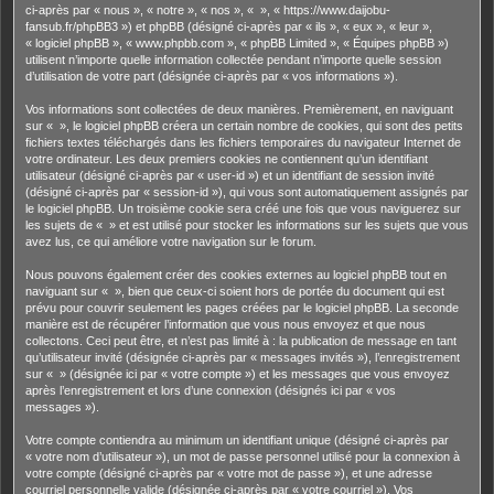
ci-après par « nous », « notre », « nos », « », « https://www.daijobu-
fansub.fr/phpBB3 ») et phpBB (désigné ci-après par « ils », « eux », « leur »,
« logiciel phpBB », « www.phpbb.com », « phpBB Limited », « Équipes phpBB »)
utilisent n’importe quelle information collectée pendant n’importe quelle session
d’utilisation de votre part (désignée ci-après par « vos informations »).
Vos informations sont collectées de deux manières. Premièrement, en naviguant
sur « », le logiciel phpBB créera un certain nombre de cookies, qui sont des petits
fichiers textes téléchargés dans les fichiers temporaires du navigateur Internet de
votre ordinateur. Les deux premiers cookies ne contiennent qu’un identifiant
utilisateur (désigné ci-après par « user-id ») et un identifiant de session invité
(désigné ci-après par « session-id »), qui vous sont automatiquement assignés par
le logiciel phpBB. Un troisième cookie sera créé une fois que vous naviguerez sur
les sujets de « » et est utilisé pour stocker les informations sur les sujets que vous
avez lus, ce qui améliore votre navigation sur le forum.
Nous pouvons également créer des cookies externes au logiciel phpBB tout en
naviguant sur « », bien que ceux-ci soient hors de portée du document qui est
prévu pour couvrir seulement les pages créées par le logiciel phpBB. La seconde
manière est de récupérer l’information que vous nous envoyez et que nous
collectons. Ceci peut être, et n’est pas limité à : la publication de message en tant
qu’utilisateur invité (désignée ci-après par « messages invités »), l’enregistrement
sur « » (désignée ici par « votre compte ») et les messages que vous envoyez
après l’enregistrement et lors d’une connexion (désignés ici par « vos
messages »).
Votre compte contiendra au minimum un identifiant unique (désigné ci-après par
« votre nom d’utilisateur »), un mot de passe personnel utilisé pour la connexion à
votre compte (désigné ci-après par « votre mot de passe »), et une adresse
courriel personnelle valide (désignée ci-après par « votre courriel »). Vos