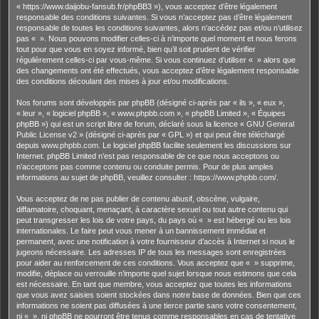
« https://www.daijobu-fansub.fr/phpBB3 »), vous acceptez d’être légalement
responsable des conditions suivantes. Si vous n’acceptez pas d’être légalement
responsable de toutes les conditions suivantes, alors n’accédez pas et/ou n’utilisez
pas « ». Nous pouvons modifier celles-ci à n’importe quel moment et nous ferons
tout pour que vous en soyez informé, bien qu’il soit prudent de vérifier
régulièrement celles-ci par vous-même. Si vous continuez d’utiliser « » alors que
des changements ont été effectués, vous acceptez d’être légalement responsable
des conditions découlant des mises à jour et/ou modifications.
Nos forums sont développés par phpBB (désigné ci-après par « ils », « eux »,
« leur », « logiciel phpBB », « www.phpbb.com », « phpBB Limited », « Équipes
phpBB ») qui est un script libre de forum, déclaré sous la licence «
GNU General
Public License v2
» (désigné ci-après par « GPL ») et qui peut être téléchargé
depuis
www.phpbb.com
. Le logiciel phpBB facilite seulement les discussions sur
Internet. phpBB Limited n’est pas responsable de ce que nous acceptons ou
n’acceptons pas comme contenu ou conduite permis. Pour de plus amples
informations au sujet de phpBB, veuillez consulter :
https://www.phpbb.com/
.
Vous acceptez de ne pas publier de contenu abusif, obscène, vulgaire,
diffamatoire, choquant, menaçant, à caractère sexuel ou tout autre contenu qui
peut transgresser les lois de votre pays, du pays où « » est hébergé ou les lois
internationales. Le faire peut vous mener à un bannissement immédiat et
permanent, avec une notification à votre fournisseur d’accès à Internet si nous le
jugeons nécessaire. Les adresses IP de tous les messages sont enregistrées
pour aider au renforcement de ces conditions. Vous acceptez que « » supprime,
modifie, déplace ou verrouille n’importe quel sujet lorsque nous estimons que cela
est nécessaire. En tant que membre, vous acceptez que toutes les informations
que vous avez saisies soient stockées dans notre base de données. Bien que ces
informations ne soient pas diffusées à une tierce partie sans votre consentement,
ni « », ni phpBB ne pourront être tenus comme responsables en cas de tentative