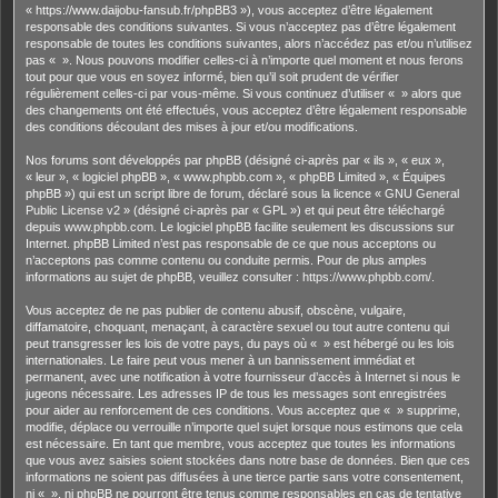
« https://www.daijobu-fansub.fr/phpBB3 »), vous acceptez d’être légalement
responsable des conditions suivantes. Si vous n’acceptez pas d’être légalement
responsable de toutes les conditions suivantes, alors n’accédez pas et/ou n’utilisez
pas « ». Nous pouvons modifier celles-ci à n’importe quel moment et nous ferons
tout pour que vous en soyez informé, bien qu’il soit prudent de vérifier
régulièrement celles-ci par vous-même. Si vous continuez d’utiliser « » alors que
des changements ont été effectués, vous acceptez d’être légalement responsable
des conditions découlant des mises à jour et/ou modifications.
Nos forums sont développés par phpBB (désigné ci-après par « ils », « eux »,
« leur », « logiciel phpBB », « www.phpbb.com », « phpBB Limited », « Équipes
phpBB ») qui est un script libre de forum, déclaré sous la licence «
GNU General
Public License v2
» (désigné ci-après par « GPL ») et qui peut être téléchargé
depuis
www.phpbb.com
. Le logiciel phpBB facilite seulement les discussions sur
Internet. phpBB Limited n’est pas responsable de ce que nous acceptons ou
n’acceptons pas comme contenu ou conduite permis. Pour de plus amples
informations au sujet de phpBB, veuillez consulter :
https://www.phpbb.com/
.
Vous acceptez de ne pas publier de contenu abusif, obscène, vulgaire,
diffamatoire, choquant, menaçant, à caractère sexuel ou tout autre contenu qui
peut transgresser les lois de votre pays, du pays où « » est hébergé ou les lois
internationales. Le faire peut vous mener à un bannissement immédiat et
permanent, avec une notification à votre fournisseur d’accès à Internet si nous le
jugeons nécessaire. Les adresses IP de tous les messages sont enregistrées
pour aider au renforcement de ces conditions. Vous acceptez que « » supprime,
modifie, déplace ou verrouille n’importe quel sujet lorsque nous estimons que cela
est nécessaire. En tant que membre, vous acceptez que toutes les informations
que vous avez saisies soient stockées dans notre base de données. Bien que ces
informations ne soient pas diffusées à une tierce partie sans votre consentement,
ni « », ni phpBB ne pourront être tenus comme responsables en cas de tentative