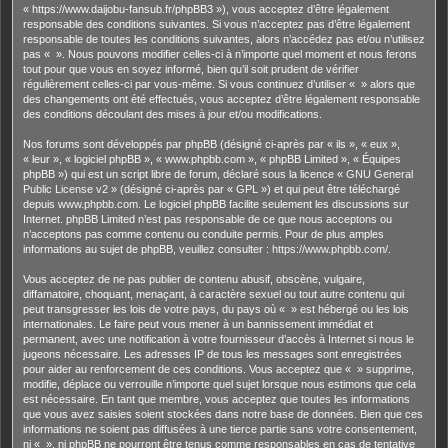
« https://www.daijobu-fansub.fr/phpBB3 »), vous acceptez d’être légalement
responsable des conditions suivantes. Si vous n’acceptez pas d’être légalement
responsable de toutes les conditions suivantes, alors n’accédez pas et/ou n’utilisez
pas « ». Nous pouvons modifier celles-ci à n’importe quel moment et nous ferons
tout pour que vous en soyez informé, bien qu’il soit prudent de vérifier
régulièrement celles-ci par vous-même. Si vous continuez d’utiliser « » alors que
des changements ont été effectués, vous acceptez d’être légalement responsable
des conditions découlant des mises à jour et/ou modifications.
Nos forums sont développés par phpBB (désigné ci-après par « ils », « eux »,
« leur », « logiciel phpBB », « www.phpbb.com », « phpBB Limited », « Équipes
phpBB ») qui est un script libre de forum, déclaré sous la licence «
GNU General
Public License v2
» (désigné ci-après par « GPL ») et qui peut être téléchargé
depuis
www.phpbb.com
. Le logiciel phpBB facilite seulement les discussions sur
Internet. phpBB Limited n’est pas responsable de ce que nous acceptons ou
n’acceptons pas comme contenu ou conduite permis. Pour de plus amples
informations au sujet de phpBB, veuillez consulter :
https://www.phpbb.com/
.
Vous acceptez de ne pas publier de contenu abusif, obscène, vulgaire,
diffamatoire, choquant, menaçant, à caractère sexuel ou tout autre contenu qui
peut transgresser les lois de votre pays, du pays où « » est hébergé ou les lois
internationales. Le faire peut vous mener à un bannissement immédiat et
permanent, avec une notification à votre fournisseur d’accès à Internet si nous le
jugeons nécessaire. Les adresses IP de tous les messages sont enregistrées
pour aider au renforcement de ces conditions. Vous acceptez que « » supprime,
modifie, déplace ou verrouille n’importe quel sujet lorsque nous estimons que cela
est nécessaire. En tant que membre, vous acceptez que toutes les informations
que vous avez saisies soient stockées dans notre base de données. Bien que ces
informations ne soient pas diffusées à une tierce partie sans votre consentement,
ni « », ni phpBB ne pourront être tenus comme responsables en cas de tentative