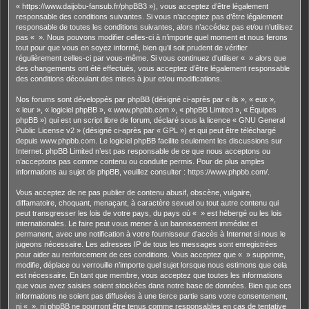
« https://www.daijobu-fansub.fr/phpBB3 »), vous acceptez d’être légalement
responsable des conditions suivantes. Si vous n’acceptez pas d’être légalement
responsable de toutes les conditions suivantes, alors n’accédez pas et/ou n’utilisez
pas « ». Nous pouvons modifier celles-ci à n’importe quel moment et nous ferons
tout pour que vous en soyez informé, bien qu’il soit prudent de vérifier
régulièrement celles-ci par vous-même. Si vous continuez d’utiliser « » alors que
des changements ont été effectués, vous acceptez d’être légalement responsable
des conditions découlant des mises à jour et/ou modifications.
Nos forums sont développés par phpBB (désigné ci-après par « ils », « eux »,
« leur », « logiciel phpBB », « www.phpbb.com », « phpBB Limited », « Équipes
phpBB ») qui est un script libre de forum, déclaré sous la licence «
GNU General
Public License v2
» (désigné ci-après par « GPL ») et qui peut être téléchargé
depuis
www.phpbb.com
. Le logiciel phpBB facilite seulement les discussions sur
Internet. phpBB Limited n’est pas responsable de ce que nous acceptons ou
n’acceptons pas comme contenu ou conduite permis. Pour de plus amples
informations au sujet de phpBB, veuillez consulter :
https://www.phpbb.com/
.
Vous acceptez de ne pas publier de contenu abusif, obscène, vulgaire,
diffamatoire, choquant, menaçant, à caractère sexuel ou tout autre contenu qui
peut transgresser les lois de votre pays, du pays où « » est hébergé ou les lois
internationales. Le faire peut vous mener à un bannissement immédiat et
permanent, avec une notification à votre fournisseur d’accès à Internet si nous le
jugeons nécessaire. Les adresses IP de tous les messages sont enregistrées
pour aider au renforcement de ces conditions. Vous acceptez que « » supprime,
modifie, déplace ou verrouille n’importe quel sujet lorsque nous estimons que cela
est nécessaire. En tant que membre, vous acceptez que toutes les informations
que vous avez saisies soient stockées dans notre base de données. Bien que ces
informations ne soient pas diffusées à une tierce partie sans votre consentement,
ni « », ni phpBB ne pourront être tenus comme responsables en cas de tentative