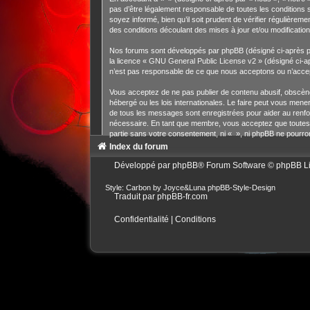
pas d’être légalement responsable de toutes les conditions 
soyez informé, bien qu’il soit prudent de vérifier régulièr
des conditions découlant des mises à jour et/ou modification
Nos forums sont développés par phpBB (désigné ci-après par 
la licence «
GNU General Public License v2
» (désigné ci-a
n’est pas responsable de ce que nous acceptons ou n’accep
Vous acceptez de ne pas publier de contenu abusif, obscène,
hébergé ou les lois internationales. Le faire peut vous men
de tous les messages sont enregistrées pour aider au renfo
nécessaire. En tant que membre, vous acceptez que toutes l
partie sans votre consentement, ni « », ni phpBB ne pourro
Index du forum
Développé par
phpBB
® Forum Software © phpBB L
Style: Carbon by Joyce&Luna
phpBB-Style-Design
Traduit par
phpBB-fr.com
Confidentialité
|
Conditions