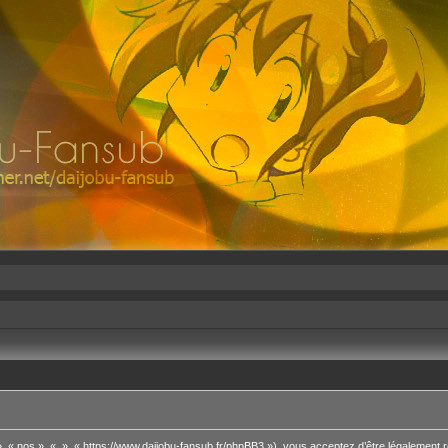
, « nos », « », « https://www.daijobu-fansub.fr/phpBB3 »), vous acceptez d’être légalement 