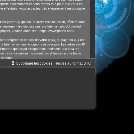
’importe quel moment et nous ferons tout pour que vous en
 été effectués, vous acceptez d’être légalement responsable
pes phpBB ») qui est un script libre de forum, déclaré sous
lite seulement les discussions sur Internet. phpBB Limited
hpBB, veuillez consulter :
https://www.phpbb.com/
.
ut transgresser les lois de votre pays, du pays où « » est
s à Internet si nous le jugeons nécessaire. Les adresses IP
’importe quel sujet lorsque nous estimons que cela est
e ces informations ne soient pas diffusées à une tierce
s données.
Supprimer les cookies
Heures au format
UTC