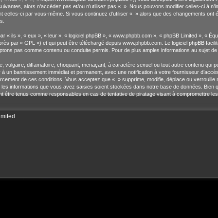
suivantes, alors n’accédez pas et/ou n’utilisez pas « ». Nous pouvons modifier celles-ci à n
ement celles-ci par vous-même. Si vous continuez d’utiliser « » alors que des changements ont
s.
« ils », « eux », « leur », « logiciel phpBB », « www.phpbb.com », « phpBB Limited », « Équi
près par « GPL ») et qui peut être téléchargé depuis
www.phpbb.com
. Le logiciel phpBB faci
tons pas comme contenu ou conduite permis. Pour de plus amples informations au sujet de p
 vulgaire, diffamatoire, choquant, menaçant, à caractère sexuel ou tout autre contenu qui pe
er à un bannissement immédiat et permanent, avec une notification à votre fournisseur d’accè
rcement de ces conditions. Vous acceptez que « » supprime, modifie, déplace ou verrouille n
es informations que vous avez saisies soient stockées dans notre base de données. Bien qu
nt être tenus comme responsables en cas de tentative de piratage visant à compromettre le
imited