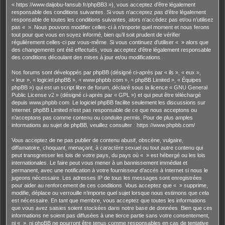
« https://www.daijobu-fansub.fr/phpBB3 »), vous acceptez d’être légalement
responsable des conditions suivantes. Si vous n’acceptez pas d’être légalement
responsable de toutes les conditions suivantes, alors n’accédez pas et/ou n’utilisez
pas « ». Nous pouvons modifier celles-ci à n’importe quel moment et nous ferons
tout pour que vous en soyez informé, bien qu’il soit prudent de vérifier
régulièrement celles-ci par vous-même. Si vous continuez d’utiliser « » alors que
des changements ont été effectués, vous acceptez d’être légalement responsable
des conditions découlant des mises à jour et/ou modifications.
Nos forums sont développés par phpBB (désigné ci-après par « ils », « eux »,
« leur », « logiciel phpBB », « www.phpbb.com », « phpBB Limited », « Équipes
phpBB ») qui est un script libre de forum, déclaré sous la licence «
GNU General
Public License v2
» (désigné ci-après par « GPL ») et qui peut être téléchargé
depuis
www.phpbb.com
. Le logiciel phpBB facilite seulement les discussions sur
Internet. phpBB Limited n’est pas responsable de ce que nous acceptons ou
n’acceptons pas comme contenu ou conduite permis. Pour de plus amples
informations au sujet de phpBB, veuillez consulter :
https://www.phpbb.com/
.
Vous acceptez de ne pas publier de contenu abusif, obscène, vulgaire,
diffamatoire, choquant, menaçant, à caractère sexuel ou tout autre contenu qui
peut transgresser les lois de votre pays, du pays où « » est hébergé ou les lois
internationales. Le faire peut vous mener à un bannissement immédiat et
permanent, avec une notification à votre fournisseur d’accès à Internet si nous le
jugeons nécessaire. Les adresses IP de tous les messages sont enregistrées
pour aider au renforcement de ces conditions. Vous acceptez que « » supprime,
modifie, déplace ou verrouille n’importe quel sujet lorsque nous estimons que cela
est nécessaire. En tant que membre, vous acceptez que toutes les informations
que vous avez saisies soient stockées dans notre base de données. Bien que ces
informations ne soient pas diffusées à une tierce partie sans votre consentement,
ni « », ni phpBB ne pourront être tenus comme responsables en cas de tentative