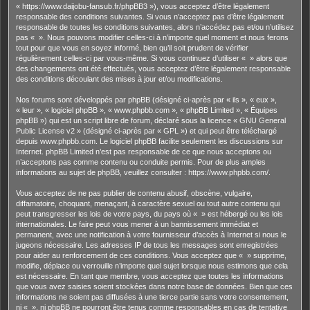
« https://www.daijobu-fansub.fr/phpBB3 »), vous acceptez d’être légalement
responsable des conditions suivantes. Si vous n’acceptez pas d’être légalement
responsable de toutes les conditions suivantes, alors n’accédez pas et/ou n’utilisez
pas « ». Nous pouvons modifier celles-ci à n’importe quel moment et nous ferons
tout pour que vous en soyez informé, bien qu’il soit prudent de vérifier
régulièrement celles-ci par vous-même. Si vous continuez d’utiliser « » alors que
des changements ont été effectués, vous acceptez d’être légalement responsable
des conditions découlant des mises à jour et/ou modifications.
Nos forums sont développés par phpBB (désigné ci-après par « ils », « eux »,
« leur », « logiciel phpBB », « www.phpbb.com », « phpBB Limited », « Équipes
phpBB ») qui est un script libre de forum, déclaré sous la licence «
GNU General
Public License v2
» (désigné ci-après par « GPL ») et qui peut être téléchargé
depuis
www.phpbb.com
. Le logiciel phpBB facilite seulement les discussions sur
Internet. phpBB Limited n’est pas responsable de ce que nous acceptons ou
n’acceptons pas comme contenu ou conduite permis. Pour de plus amples
informations au sujet de phpBB, veuillez consulter :
https://www.phpbb.com/
.
Vous acceptez de ne pas publier de contenu abusif, obscène, vulgaire,
diffamatoire, choquant, menaçant, à caractère sexuel ou tout autre contenu qui
peut transgresser les lois de votre pays, du pays où « » est hébergé ou les lois
internationales. Le faire peut vous mener à un bannissement immédiat et
permanent, avec une notification à votre fournisseur d’accès à Internet si nous le
jugeons nécessaire. Les adresses IP de tous les messages sont enregistrées
pour aider au renforcement de ces conditions. Vous acceptez que « » supprime,
modifie, déplace ou verrouille n’importe quel sujet lorsque nous estimons que cela
est nécessaire. En tant que membre, vous acceptez que toutes les informations
que vous avez saisies soient stockées dans notre base de données. Bien que ces
informations ne soient pas diffusées à une tierce partie sans votre consentement,
ni « », ni phpBB ne pourront être tenus comme responsables en cas de tentative