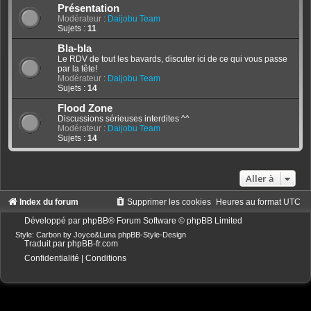
Présentation
Modérateur :
Daijobu Team
Sujets :
11
Bla-bla
Le RDV de tout les bavards, discuter ici de ce qui vous passe
par la tête!
Modérateur :
Daijobu Team
Sujets :
14
Flood Zone
Discussions sérieuses interdites ^^
Modérateur :
Daijobu Team
Sujets :
14
Aller à
Index du forum
Supprimer les cookies
Heures au format
UTC
Développé par
phpBB
® Forum Software © phpBB Limited
Style: Carbon by Joyce&Luna
phpBB-Style-Design
Traduit par
phpBB-fr.com
Confidentialité
|
Conditions