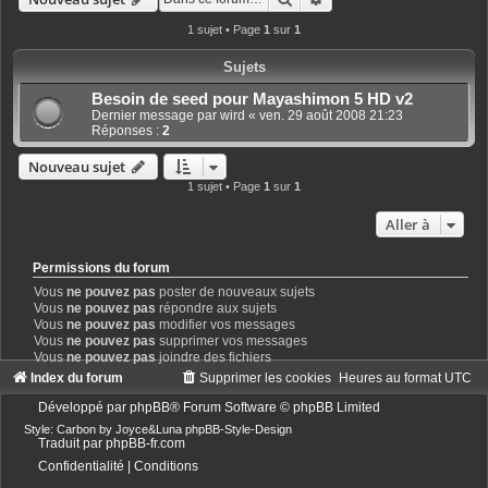
1 sujet • Page
1
sur
1
Sujets
Besoin de seed pour Mayashimon 5 HD v2
Dernier message par
wird
«
ven. 29 août 2008 21:23
Réponses :
2
Nouveau sujet
1 sujet • Page
1
sur
1
Aller à
Permissions du forum
Vous
ne pouvez pas
poster de nouveaux sujets
Vous
ne pouvez pas
répondre aux sujets
Vous
ne pouvez pas
modifier vos messages
Vous
ne pouvez pas
supprimer vos messages
Vous
ne pouvez pas
joindre des fichiers
Index du forum
Supprimer les cookies
Heures au format
UTC
Développé par
phpBB
® Forum Software © phpBB Limited
Style: Carbon by Joyce&Luna
phpBB-Style-Design
Traduit par
phpBB-fr.com
Confidentialité
|
Conditions