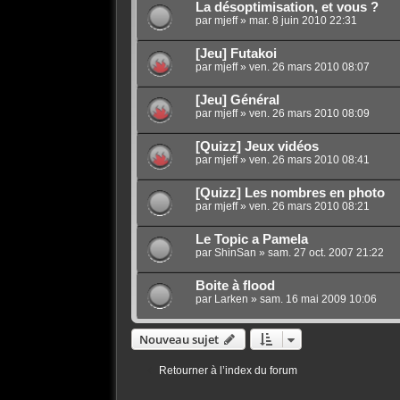
La désoptimisation, et vous ?
par
mjeff
»
mar. 8 juin 2010 22:31
[Jeu] Futakoi
par
mjeff
»
ven. 26 mars 2010 08:07
[Jeu] Général
par
mjeff
»
ven. 26 mars 2010 08:09
[Quizz] Jeux vidéos
par
mjeff
»
ven. 26 mars 2010 08:41
[Quizz] Les nombres en photo
par
mjeff
»
ven. 26 mars 2010 08:21
Le Topic a Pamela
par
ShinSan
»
sam. 27 oct. 2007 21:22
Boite à flood
par
Larken
»
sam. 16 mai 2009 10:06
Nouveau sujet
Retourner à l’index du forum