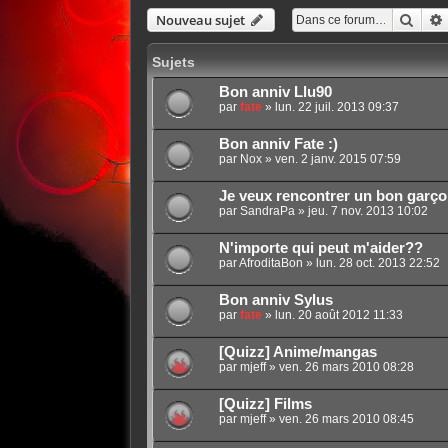
Rech
Nouveau sujet
Sujets
Bon anniv Llu90
par
fate
»
lun. 22 juil. 2013 09:37
Bon anniv Fate :)
par
Nox
»
ven. 2 janv. 2015 07:59
Je veux rencontrer un bon garçon
par
SandraPa
»
jeu. 7 nov. 2013 10:02
N'importe qui peut m'aider??
par
AfroditaBon
»
lun. 28 oct. 2013 22:52
Bon anniv Sylus
par
fate
»
lun. 20 août 2012 11:33
[Quizz] Anime/mangas
par
mjeff
»
ven. 26 mars 2010 08:28
[Quizz] Films
par
mjeff
»
ven. 26 mars 2010 08:45