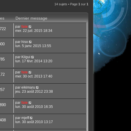
14 sujets • Page
1
sur
1
es
Dernier message
par
fate
722
mer. 22 juil. 2015 18:34
par
hiso
300
lun. 5 janv. 2015 13:55
par
Kilgui
785
lun. 17 févr. 2014 13:20
par
fate
172
mer. 30 oct. 2013 17:40
par
eikimaru
257
jeu. 23 août 2012 23:38
par
fate
890
lun. 30 août 2010 16:35
par
mjeff
408
lun. 30 août 2010 13:17