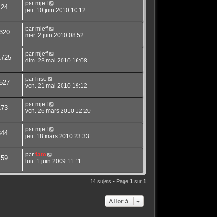
par
mjeff
424
jeu. 10 juin 2010 10:12
par
mjeff
320
mer. 2 juin 2010 08:52
par
mjeff
1725
dim. 23 mai 2010 16:08
par
hiso
527
ven. 21 mai 2010 19:12
par
mjeff
173
ven. 26 mars 2010 12:20
par
mjeff
344
jeu. 18 mars 2010 23:33
par
fate
459
lun. 1 juin 2009 11:11
14 sujets • Page
1
sur
1
Aller à