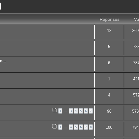
ercher
Recherche avancée
Réponses
Vu
12
269
5
73
...
6
78
1
42
4
57
1
3
4
5
6
7
96
573
…
1
4
5
6
7
8
106
794
…