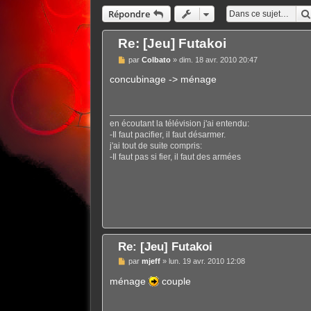
Répondre
Re: [Jeu] Futakoi
M
par
Colbato
»
dim. 18 avr. 2010 20:47
e
s
concubinage -> ménage
s
a
g
e
en écoutant la télévision j'ai entendu:
-Il faut pacifier, il faut désarmer.
j'ai tout de suite compris:
-Il faut pas si fier, il faut des armées
Re: [Jeu] Futakoi
M
par
mjeff
»
lun. 19 avr. 2010 12:08
e
s
ménage
couple
s
a
g