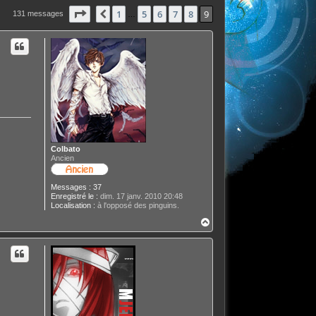
Page
9
sur
9
1
5
6
7
8
9
Précédente
131 messages
…
Colbato
Ancien
Messages :
37
Enregistré le :
dim. 17 janv. 2010 20:48
Localisation :
à l'opposé des pinguins.
H
a
u
t