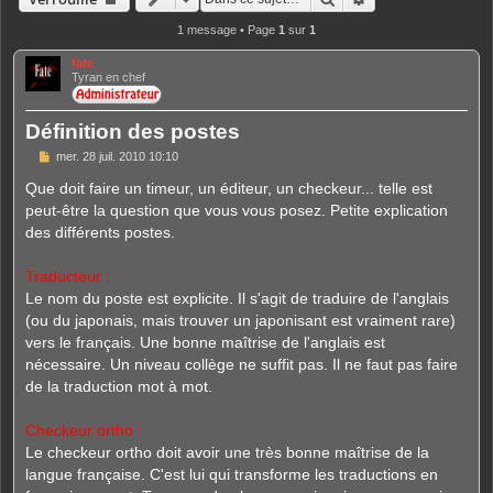
1 message • Page
1
sur
1
fate
Tyran en chef
Définition des postes
M
mer. 28 juil. 2010 10:10
e
s
Que doit faire un timeur, un éditeur, un checkeur... telle est
s
peut-être la question que vous vous posez. Petite explication
a
g
des différents postes.
e
Traducteur :
Le nom du poste est explicite. Il s'agit de traduire de l'anglais
(ou du japonais, mais trouver un japonisant est vraiment rare)
vers le français. Une bonne maîtrise de l'anglais est
nécessaire. Un niveau collège ne suffit pas. Il ne faut pas faire
de la traduction mot à mot.
Checkeur ortho :
Le checkeur ortho doit avoir une très bonne maîtrise de la
langue française. C'est lui qui transforme les traductions en