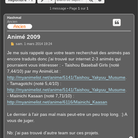
1 message • Page
1
sur
1
Hashmal
Ancien
Animé 2009
M
sam. 1 mars 2014 19:24
e
s
Je me suis rappelé que votre team recherchait des animés pas
s
encore traduits donc j'ai trouvé sur internet 2-3 animés qui
a
g
pourraient vous intéresser : - Taishou Baseball Girls (noté
e
7,44/10) par my AniméList :
http://myanimelist.net/anime/5141/Taishou_Yakyuu_Musume
.
- Tamagotchi (noté 5,4/10) :
http://myanimelist.net/anime/5141/Taishou_Yakyuu_Musume
.
- Maiinichi Kasaan (noté 7,71/10) :
http://myanimelist.net/anime/6116/Mainichi_Kaasan
Le dernier à l'air pas mal mais peut-etre un peu trop long. :) A
vous de juger.
Nb: j'ai pas trouvé d'autre team sur ces projets.
H