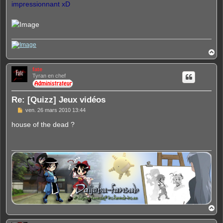
impressionnant xD
H
a
u
fate
t
Tyran en chef
Re: [Quizz] Jeux vidéos
M
ven. 26 mars 2010 13:44
e
s
house of the dead ?
s
a
g
e
H
a
u