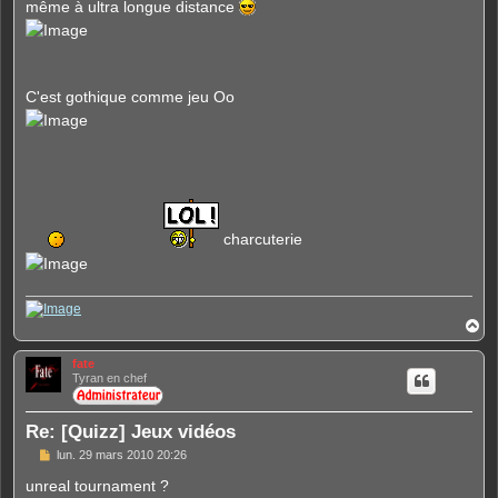
même à ultra longue distance
C'est gothique comme jeu Oo
charcuterie
H
a
u
fate
t
Tyran en chef
Re: [Quizz] Jeux vidéos
M
lun. 29 mars 2010 20:26
e
s
unreal tournament ?
s