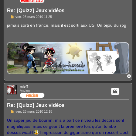
Re: [Quizz] Jeux vidéos
M
ven. 26 mars 2010 11:25
e
s
jamais sorti en france, mais il est sorti aux US. Un bijou du rpg
s
a
g
e
H
a
u
mjeff
t
Ancien
Re: [Quizz] Jeux vidéos
M
ven. 26 mars 2010 12:18
e
s
Un super jeu de bourrin, mis à part ce niveau les décors sont
s
magnifiques, mais ce géant la première fois qu'on tombe
a
g
dessus woaH
l'impression de gigantisme qui en ressort c'est
e