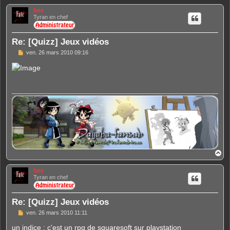
u
fate
t
Tyran en chef
Re: [Quizz] Jeux vidéos
M
ven. 26 mars 2010 09:16
e
s
s
a
g
e
H
a
u
fate
t
Tyran en chef
Re: [Quizz] Jeux vidéos
M
ven. 26 mars 2010 11:11
e
s
un indice : c'est un rpg de squaresoft sur playstation