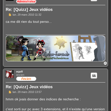
Re: [Quizz] Jeux vidéos
M
lun. 29 mars 2010 11:32
e
s
ca me dit rien du tout perso...
s
a
g
e
H
a
u
mjeff
t
Ancien
Re: [Quizz] Jeux vidéos
M
lun. 29 mars 2010 13:57
e
s
hmm ok jvais donner des indices de recherche :
s
a
g
c'est sorti sur pc avec 3 extensions, et il n'existe qu'une version