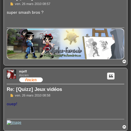
M
ven. 26 mars 2010 08:57
e
s
super smash bros ?
s
a
g
e
H
a
u
mjeff
t
Ancien
Re: [Quizz] Jeux vidéos
M
ven. 26 mars 2010 08:58
e
s
ouep!
s
a
g
e
H
a