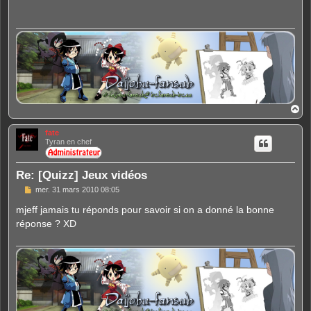
a
g
e
H
a
u
fate
t
Tyran en chef
Re: [Quizz] Jeux vidéos
M
mer. 31 mars 2010 08:05
e
s
mjeff jamais tu réponds pour savoir si on a donné la bonne
s
réponse ? XD
a
g
e