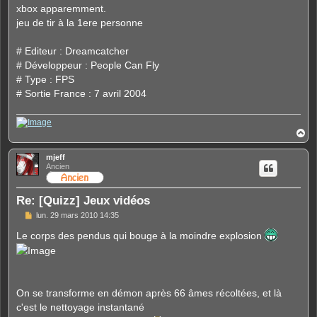
e
xbox apparemment.
jeu de tir à la 1ere personne
# Editeur : Dreamcatcher
# Développeur : People Can Fly
# Type : FPS
# Sortie France : 7 avril 2004
H
a
u
mjeff
t
Ancien
Re: [Quizz] Jeux vidéos
M
lun. 29 mars 2010 14:35
e
s
Le corps des pendus qui bouge à la moindre explosion
s
a
g
e
On se transforme en démon après 66 âmes récoltées, et là
c'est le nettoyage instantané