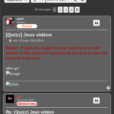
1
2
3
4
Suivante
48 messages
mjeff
Ancien
[Quizz] Jeux vidéos
M
ven. 26 mars 2010 08:41
e
s
Règles : Poster une image d'un jeu vidéo dont on doit
s
trouver le titre. Celui qui répond juste devra en poster une
a
g
nouvelle à son tour.
e
allez go!
H
a
u
fate
t
Tyran en chef
Re: [Quizz] Jeux vidéos